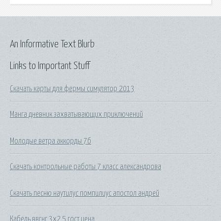
An Informative Text Blurb
Links to Important Stuff
Скачать карты для фермы симулятор 2013
Манга дневник захватывающих приключений
Молодые ветра аккорды 7б
Скачать контрольные работы 7 класс александрова
Скачать песню наутилус помпилиус апостол андрей
Кабель ввгнг 3х2 5 гост цена