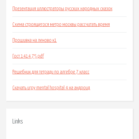
Презентация иллюстраторы русских народных сказок
Схема строящегося метро москвы рассчитать время
Прошивка на леново к1
Гост 1414 75 pdf
Решебник для тетради по алгебре 7 класс
Скачать игру mental hospital 4 на андроид
Links