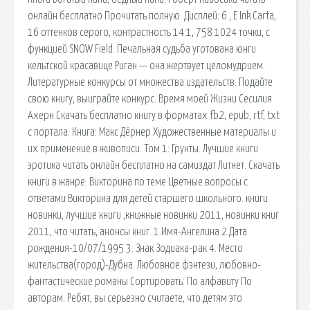
онлайн бесплатно Прочитать полную. Дисплей: 6 , E Ink Carta,
16 оттенков серого, контрастность 14:1, 758 1024 точки, с
функцией SNOW Field. Печальная судьба уготована юнги
кельтской красавице Риган — она жертвует целомудрием.
Литературные конкурсы от множества издательств. Подайте
свою книгу, выиграйте конкурс. Время моей Жизни Сесилия
Ахерн Скачать бесплатно книгу в форматах fb2, epub, rtf, txt
с портала. Книга: Макс Дёрнер Художественные материалы и
их применение в живописи. Том 1: Грунты. Лучшие книги
эротика читать онлайн бесплатно на самиздат Литнет. Скачать
книги в жанре. Викторина по теме Цветные вопросы с
ответами Викторина для детей старшего школьного. книги
новинки, лучшие книги ,книжные новинки 2011, новинки книг
2011, что читать, анонсы книг. 1.Имя-Ангелина 2.Дата
рождения-10/07/1995 3. Знак Зодиака-рак 4. Место
жительства(город)-Дубна. Любовное фэнтези, любовно-
фантастические романы Сортировать: По алфавиту По
авторам. Ребят, вы серьезно считаете, что детям это