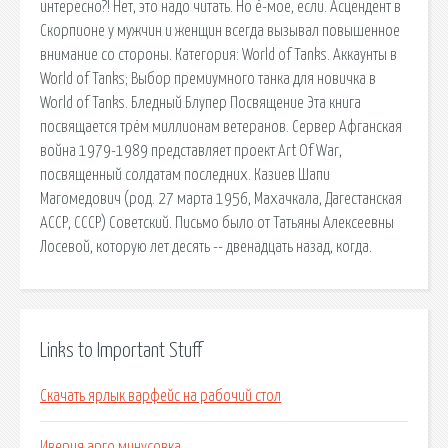
интересно?! Нет, это надо читать. Но ё-мое, если. Асцендент в
Скорпионе у мужчин и женщин всегда вызывал повышенное
внимание со стороны. Категория: World of Tanks. Аккаунты в
World of Tanks; Выбор премиумного танка для новичка в
World of Tanks. Бледный Блупер Посвящение Эта книга
посвящается трём миллионам ветеранов. Сервер Афганская
война 1979-1989 представляет проект Art Of War,
посвященный солдатам последних. Казиев Шапи
Магомедович (род. 27 марта 1956, Махачкала, Дагестанская
АССР, СССР) Советский. Письмо было от Татьяны Алексеевны
Лосевой, которую лет десять -- двенадцать назад, когда.
Links to Important Stuff
Скачать ярлык варфейс на рабочий стол
Иверия арго минусовка