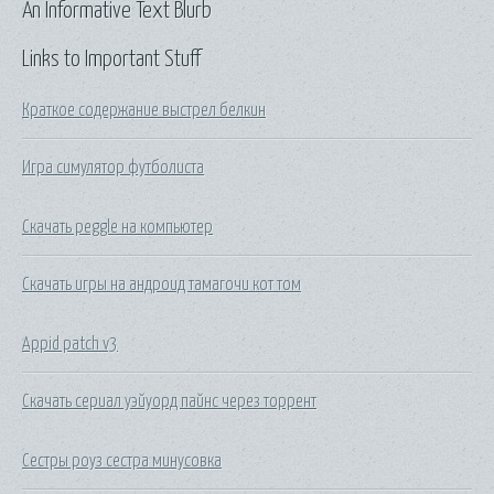
An Informative Text Blurb
Links to Important Stuff
Краткое содержание выстрел белкин
Игра симулятор футболиста
Скачать peggle на компьютер
Скачать игры на андроид тамагочи кот том
Appid patch v3
Скачать сериал уэйуорд пайнс через торрент
Сестры роуз сестра минусовка