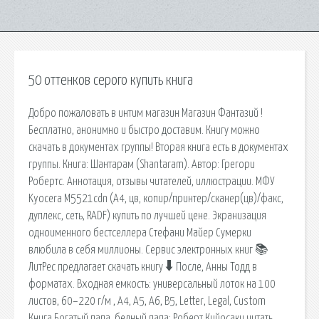
50 оттенков серого купить книга
Добро пожаловать в интим магазин Магазин Фантазий !
Бесплатно, анонимно и быстро доставим. Книгу можно
скачать в документах группы! Вторая книга есть в документах
группы. Книга: Шантарам (Shantaram). Автор: Грегори
Робертс. Аннотация, отзывы читателей, иллюстрации. МФУ
Kyocera M5521cdn (А4, цв, копир/принтер/сканер(цв)/факс,
дуплекс, сеть, RADF) купить по лучшей цене. Экранизация
одноименного бестселлера Стефани Майер Сумерки
влюбила в себя миллионы. Сервис электронных книг 📚
ЛитРес предлагает скачать книгу 🠳 После, Анны Тодд в
форматах. Входная емкость: универсальный лоток на 100
листов, 60–220 г/м , A4, A5, A6, B5, Letter, Legal, Custom
Книга Богатый папа, бедный папа: Роберт Кийосаки читать