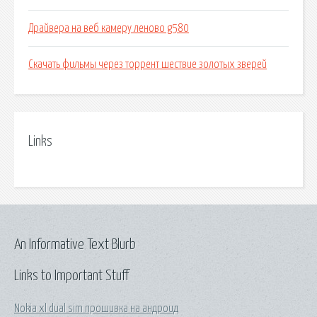
Драйвера на веб камеру леново g580
Скачать фильмы через торрент шествие золотых зверей
Links
An Informative Text Blurb
Links to Important Stuff
Nokia xl dual sim прошивка на андроид