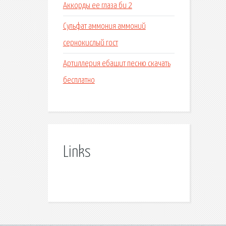
Аккорды ее глаза би 2
Сульфат аммония аммоний
сернокислый гост
Артиллерия ебашит песню скачать
бесплатно
Links