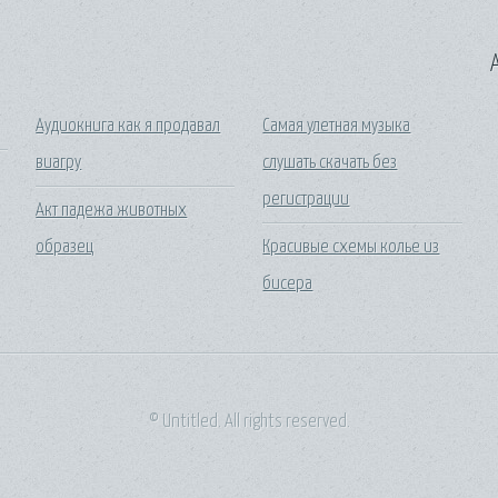
A
Аудиокнига как я продавал
Самая улетная музыка
виагру
слушать скачать без
регистрации
Акт падежа животных
образец
Красивые схемы колье из
бисера
© Untitled. All rights reserved.