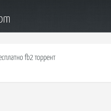
com
есплатно fb2 торрент