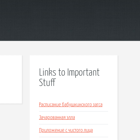
Links to Important
Stuff
Расписание бабушкинского загса
Зачарованная элла
Приложение с чистого лица