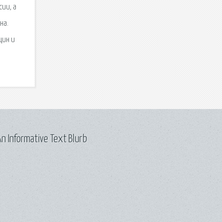
сии, а
на.
щин и
n Informative Text Blurb