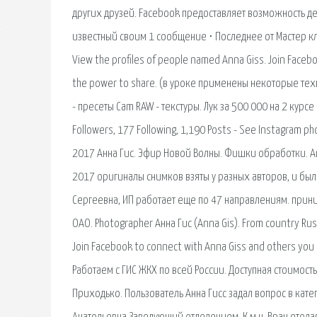
других друзей. Facebook предоставляет возможность де
известный своим 1 сообщение ⋅ Последнее от Мастер клас
View the profiles of people named Anna Giss. Join Face
the power to share. (в уроке применены некоторые техн
- пресеты Cam RAW - текстуры. Лук за 500 000 на 2 курсе 
Followers, 177 Following, 1,190 Posts - See Instagram 
2017 Анна Гис. Эфир Новой Волны. Фишки обработки. Ana
2017 оригиналы снимков взяты у разных авторов, и был
Сергеевна, ИП работает еще по 47 направлениям. приним
ОАО. Photographer Анна Гис (Anna Gis). From country Russ
Join Facebook to connect with Anna Giss and others you
Работаем с ГИС ЖКХ по всей России. Доступная стоимость
Приходько. Пользователь Анна Гисс задал вопрос в кате