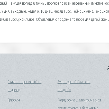
аний:. Текущая погода и точный прогноз по всем населенным пунктам Рос
 3 дня, выходные, неделю, 10 дней, месяц. Гисс : Гейнрих Анна: Генрихов
дмила Гисс Сухомлинов. Объявления о продаже товаров для детей, жен
A
Скачать игры топ 10 на
Рецептурный бланк на
андроид
голдлайн
Fjnbb29
Форд фокус 2 электрическая
схема открытия багажника