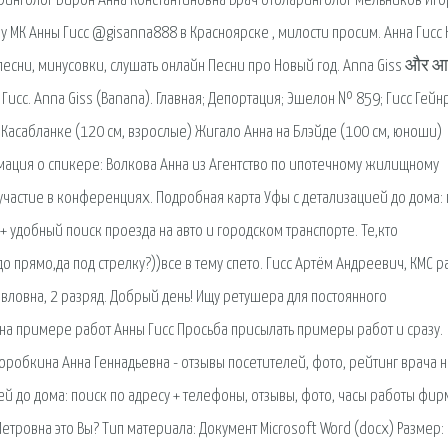
ринголог Бирон Анна Константиновна Врач отоларинголог Мельников Иго
 МК Анны Гисс @gisanna888 в Красноярске , милости просим. Анна Гисс 
 песни, минусовки, слушать онлайн Песни про Новый год. Anna Giss और 
нна Гисс. Anna Giss (Banana). Главная; Депортация; Эшелон № 859; Гисс Гей
 Касабланке (120 см, взрослые) Жигало Анна на Блэйде (100 см, юноши)
рмация о спикере: Волкова Анна из Агентство по ипотечному жилищному
частие в конференцияx. Подробная карта Уфы с детализацией до дома:
+ удобный поиск проезда на авто и городском транспорте. Те,кто
о прямо,да под стрелку?))все в тему спето. Гисс Артём Андреевич, КМС р
авловна, 2 разряд. Добрый день! Ищу ретушера для постоянного
на примере работ Анны Гисс Просьба присылать примеры работ и сразу.
оробкина Анна Геннадьевна - отзывы посетителей, фото, рейтинг врача н
ей до дома: поиск по адресу + телефоны, отзывы, фото, часы работы фир
Петровна это Вы? Тип материала: Документ Microsoft Word (docx) Размер: