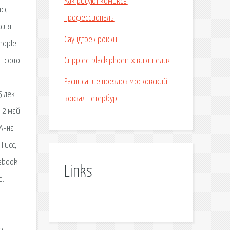
Как рисуют комиксы
аф,
профессионалы
сия.
Саундтрек рокки
people
Crippled black phoenix википедия
 - фото
Расписание поездов московский
5 дек
вокзал петербург
. 2 май
 Анна
Гисс,
cebook.
Links
d.