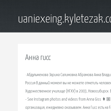
uaniexeing.kyletezak.
Анна гисс
· Абдульменова Зарина Салимовна Абрамова Анна Влади
Россия В данный момент вы не можете отметить человек
Художественное училище (НГХУ) в 2003, Новосибирск. Во
- See Instagram photos and videos from Anna Giss 👩
организация, ежедневно оказываем. Анна Гисс есть на F