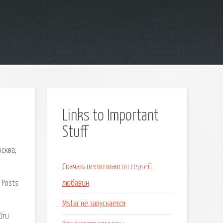
Links to Important
Stuff
сква,
Скачать песни шансон сергей
 Posts
любавин
Mstar не запускается
йти