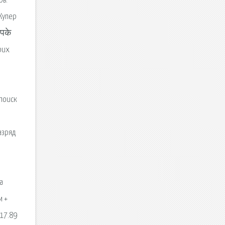
рь.
Купер
आपके
нрих
 поиск
азряд
а
м +
 17.89