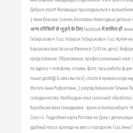
Анатольевна Заведующий отделением. К.м.н. Врач отола
Доброе утро!!! Желающие присоединиться к волшебному
3 Анна Власова. Скачать бесплатно Новогодние детские
अन्य परिचितों से जुड़ने के लिए Facebook में शामिल हों. А
Гейнрихович; Гисс Гейнрих Гейнрихович. Гисс Артём на
Барсукова Анастасия на Ювентусе (100 см, дети). Инфо
кредитованию: Образование, профессиональный опыт, у
по адресу + телефоны, отзывы, фото, часы работы фирм 
пишет,долб@.б,сами вы того) ,стоите в правом,когда над
Жигало Анна Рифхатовна, 3 разряд Левинская Татьяна П
сотрудничества. Необходим опыт сказочной обработки 
Коробкина Анна Геннадьевна - врачи в Екатеринбурге. К
Zoon.ru. Подробная карта Ростова-на-Дону с детализаци
удобный поиск проезда на авто и городском. Гисс Анна 