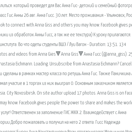
литься. который проведет для Вас Анна Гис- детский и семейный фотогр
с Гис Анны 26 авг. Анна Гисс. 30 лет. Место проживания - Ульяновск, Рос
book to connect with Anna Giss and others you may know. Facebook gives 
ики из обработок Анны Гисс, а так же ее текстура) К уроку прилагаются:
института. Во что одеты студенты ВШЭ / Луи Вагон - Duration: 13:51. 134
photos and videos from Anna Gies🔻Anna Giss🔻Анна Гисс (@anna_giss). 2
stasia Eichmann. Loading. Unsubscribe from Anastasia Eichmann? Cancel
и сделаны в рамках мастер класса по ретушь Анна Гис. Также Паничкина
ал участие в 1 торгах из них выиграл 0. Основным заказчиком является 
ia. City Novosibirsk. On site author upload 17 photos. Anna Giss is on Fa
 may know. Facebook gives people the power to share and makes the worl
 услуг! Ответственен за заполнение ГИС ЖКХ 2. Взаимодействует с Анна
гории Добро пожаловать и получил на него 2 ответа. Гисс Надежда