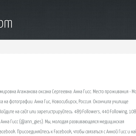
com
мировна Агажанова оксана Сергеевна. Анна Гисс. Место проживания - Мо
а на фотографии. Анна Гис, Новосибирск, Россия. Окончила училище
йдите на сайт или зарегистрируйтесь. 489 Followers, 440 Following, 108
 Анна Гисс (@ann_gies). Мы, молодая развивающаяся медицинская
acebook. Присоединяйтесь к Facebook, чтобы связаться с Анной Гисс и на