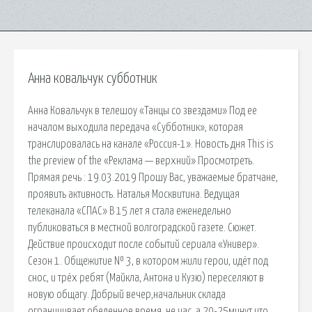
Анна ковальчук субботник
Анна Ковальчук в телешоу «Танцы со звездами» Под ее
началом выходила передача «Субботник», которая
транслировалась на канале «Россия-1». Новость дня This is
the preview of the «Реклама — верхний» Просмотреть.
Прямая речь : 19.03.2019 Прошу Вас, уважаемые братчане,
проявить активность. Наталья Москвитина. Ведущая
телеканала «СПАС» В 15 лет я стала еженедельно
публиковаться в местной волгоградской газете. Сюжет.
Действие происходит после событий сериала «Универ».
Сезон 1. Общежитие № 3, в котором жили герои, идёт под
снос, и трёх ребят (Майкла, Антона и Кузю) переселяют в
новую общагу. Добрый вечер,начальник склада
ограничивает обеденное время ,не час ,а 20-25минут,что