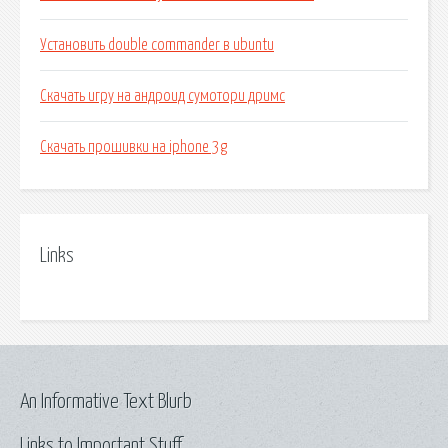
Установить double commander в ubuntu
Скачать игру на андроид сумотори дримс
Скачать прошивки на iphone 3g
Links
An Informative Text Blurb
Links to Important Stuff