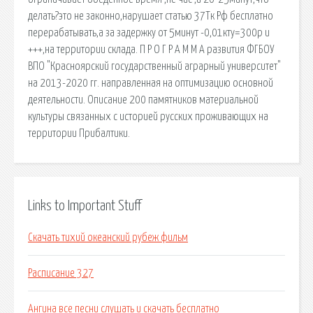
делать?это не законно,нарушает статью 37Тк Рф бесплатно
перерабатывать,а за задержку от 5минут -0,01кту=300р и
+++,на территории склада. П Р О Г Р А М М А развития ФГБОУ
ВПО "Красноярский государственный аграрный университет"
на 2013-2020 гг. направленная на оптимизацию основной
деятельности. Описание 200 памятников материальной
культуры связанных с историей русских проживающих на
территории Прибалтики.
Links to Important Stuff
Скачать тихий океанский рубеж фильм
Расписание 327
Ангина все песни слушать и скачать бесплатно