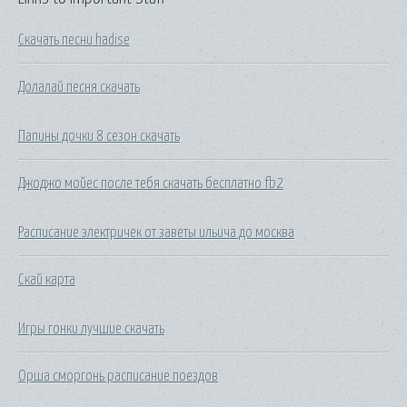
Скачать песни hadise
Долалай песня скачать
Папины дочки 8 сезон скачать
Джоджо мойес после тебя скачать бесплатно fb2
Расписание электричек от заветы ильича до москва
Скай карта
Игры гонки лучшие скачать
Орша сморгонь расписание поездов