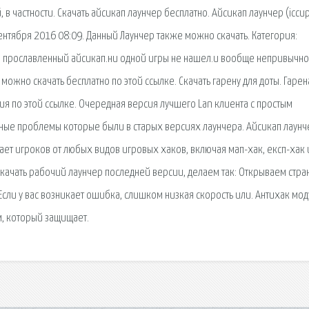
 в частности. Скачать айсикап лаунчер бесплатно. Айсикап лаунчер (iccu
сентября 2016 08:09. Данный Лаунчер также можно скачать. Категория:
ш прославленный айсикап.ни одной игры не нашел.и вообще непривычно
) можно скачать бесплатно по этой ссылке. Скачать гарену для доты. Гаре
тия по этой ссылке. Очередная версия лучшего Lan клиента с простым
нные проблемы которые были в старых версиях лаунчера. Айсикап лаунч
т игроков от любых видов игровых хаков, включая мап-хак, експ-хак и 
 скачать рабочий лаунчер последней версии, делаем так: Открываем стра
Если у вас возникает ошибка, слишком низкая скорость или. Антихак мод
м, который защищает.