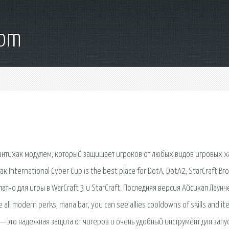
com
антихак модулем, который защищает игроков от любых видов игровых х
к International Cyber Cup is the best place for DotA, DotA2, StarCraft B
латно для игры в WarCraft 3 и StarCraft. Последняя версия Айсикап Лаунч
 all modern perks, mana bar, you can see allies cooldowns of skills and it
 — это надежная защита от читеров и очень удобный инструмент для запу