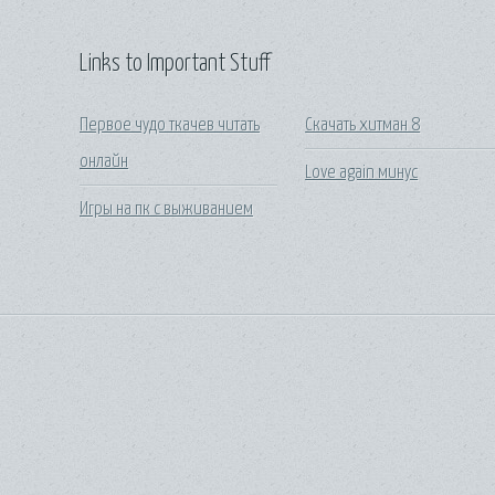
Links to Important Stuff
Первое чудо ткачев читать
Скачать хитман 8
онлайн
Love again минус
Игры на пк с выживанием