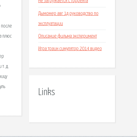
Не загружается с торрента
p
Дымомер авг 1д руководство по
эксплуатации
 после
Описание фильма эксперимент
на плюс
Игра траин симулятор 2014 видео
ер
т. д.
ницу
уль
Links