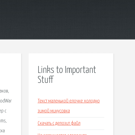
Links to Important
Stuff
аков,
roodWar
Текст маленькой елочке холодно
ер с
зимой минусовка
ems,
Скачать с депозит файл
ска