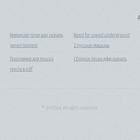
A
Империал тотал вар скачать
Need for speed underground
через торрент
2 русские машины
Программа для поиска
Сборник песен дфм скачать
текста в pdf
© Untitled. All rights reserved.