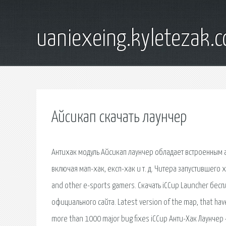
uaniexeing.kyletezak.
Айсикап скачать лаунчер
Антихак модуль Айсикап лаунчер обладает встроенным 
включая мап-хак, експ-хак и т. д. Читера запустившего ха
and other e-sports gamers. Скачать iCCup Launcher бесп
официального сайта. Latest version of the map, that have
more than 1000 major bug fixes iCCup Анти-Хак Лаунчер