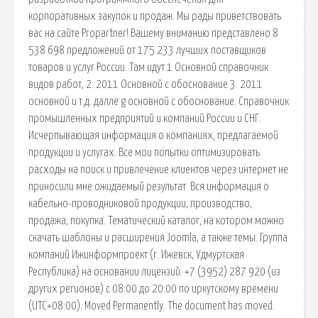
корпоративных закупок и продаж. Мы рады приветствовать
вас на сайте Propartner! Вашему вниманию представлено 8
538 698 предложений от 175 233 лучших поставщиков
товаров и услуг России. Там идут 1 Основной справочник
видов работ, 2. 2011 Основной с обоснование 3. 2011
основной и т.д. далле g основной с обоснование. Справочник
промышленных предприятий и компаний России и СНГ.
Исчерпывающая информация о компаниях, предлагаемой
продукции и услугах. Все мои попытки оптимизировать
расходы на поиск и привлечение клиентов через интернет не
приносили мне ожидаемый результат. Вся информация о
кабельно-проводниковой продукции, производство,
продажа, покупка. Тематический каталог, на котором можно
скачать шаблоны и расширения Joomla, а также темы. Группа
компаний Ижинформпроект (г. Ижевск, Удмуртская
Республика) на основании лицензий. +7 (3952) 287 920 (из
других регионов) c 08:00 до 20:00 по иркутскому времени
(UTC+08:00). Moved Permanently. The document has moved.