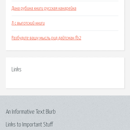
Дина рубина книги русская канарейка
Л с выготский книги
Разбудите вашу мысль рид дайтсман fb2
Links
An Informative Text Blurb
Links to Important Stuff