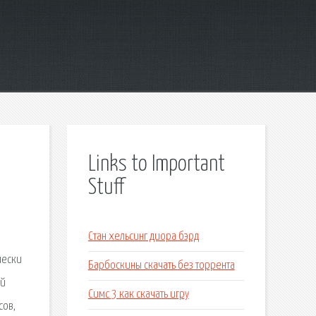
Links to Important
Stuff
Стан хельсинг диора бэрд
чески
Барбоскины скачать без торрента
ей
Симс 3 как скачать игру
сов,