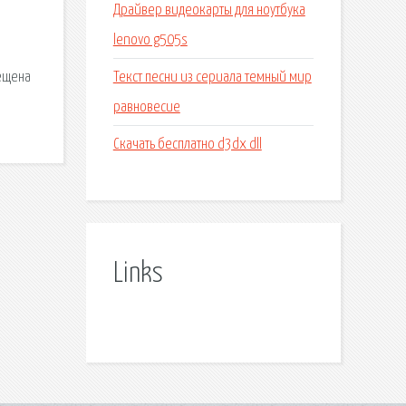
Драйвер видеокарты для ноутбука
lenovo g505s
Текст песни из сериала темный мир
мещена
равновесие
Скачать бесплатно d3dx dll
Links