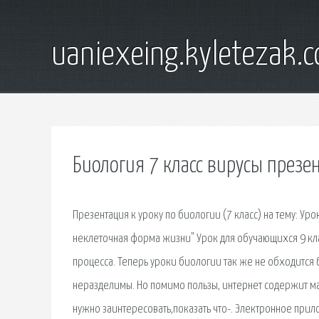
uaniexeing.kyletezak.
Биология 7 класс вирусы презе
Презентация к уроку по биологии (7 класс) на тему: Уро
неклеточная форма жизни" Урок для обучающихся 9 кл
процесса. Теперь уроки биологии так же не обходится 
неразделимы. Но помимо пользы, интернет содержит ма
нужно заинтересовать,показать что-. Электронное при