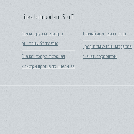
Links to Important Stuff
Скачать русские ретро
Теплый дом текст песни
рингтоны бесплатно
Средиземье тени мордора
Скачать торрент сериал
скачать торрентом
монстры против пришельцев