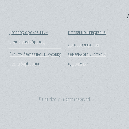
A
Договор с рекламным
Истязание шпаргалка
агентством образец
Договор дарения
Скачать бесплатно минусовку
земельного участка 2
песни барбарики
одаряемых
© Untitled. All rights reserved.