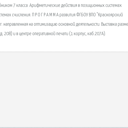
бником 7 класса. Арифметические действия в позиционных системах
емах счисления. П Р О Г Р А М М А развития ФГБОУ ВПО "Красноярский
гг. направленная на оптимизацию основной деятельности. Выставка раз
. 208) и в центре оперативной печати (1 корпус, каб.207А).