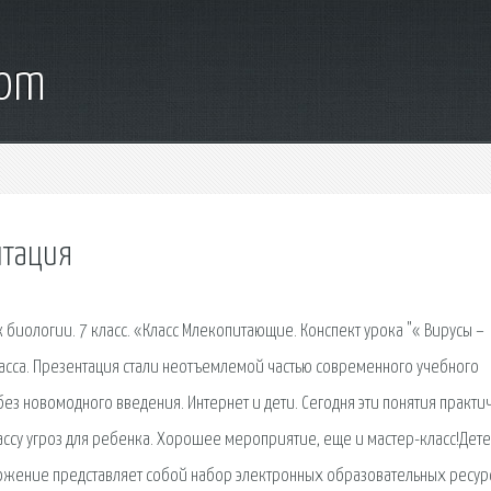
com
нтация
к биологии. 7 класс. «Класс Млекопитающие. Конспект урока "« Вирусы –
асса. Презентация стали неотъемлемой частью современного учебного
без новомодного введения. Интернет и дети. Сегодня эти понятия практи
ссу угроз для ребенка. Хорошее мероприятие, еще и мастер-класс!Дет
ложение представляет собой набор электронных образовательных ресур