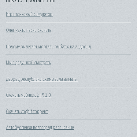
Links to Important Stuff
Игра танковый симулятор
Олег кухта песни скачать
Почему вылетает мортал комбат х на андроид
Мы с дедушкой смотреть
Дворец республики схема зала алматы
Скачать майнкрафт 5 1 0
Скачать vogbit торрент
Автобус пенза волгоград расписание