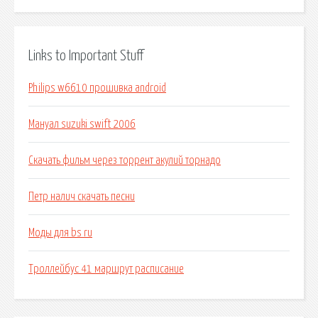
Links to Important Stuff
Philips w6610 прошивка android
Мануал suzuki swift 2006
Скачать фильм через торрент акулий торнадо
Петр налич скачать песни
Моды для bs ru
Троллейбус 41 маршрут расписание