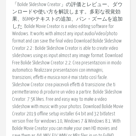
「Bolide Slideshow Creator」の評価とレビュー、ダウ
ンロードや使い方を解説します。多彩な視覚効
果、BGMやテキストの追加、パン・ズームを追加
した. Bolide Movie Creator is a video editing software for
Windows. It works with almost any input audio/video/photo
format and can save the final video Download Bolide Slideshow
Creator 2.2 : Bolide Slideshow Creator is able to create video
slideshows using as input almost any image format. Download
Free Bolide Slideshow Creator 2.2. Crea presentazioni in modo
automatico. Realizzare presentazioni con immagini,
transizioni, effetti e musica non è mai stato così facile.
Slideshow Creator crea piacevoli effetti di transizione che ti
permetteranno di produrre un video a partire. Bolide Slideshow
Creator. 7.5K likes. Free and easy way to make a video
slideshow with music with your photos. Download Bolide Movie
Creator 2019 offline setup installer 64 bit and 32 bitlatest
version free for windows 10, Windows 7 & Windows 8.1. With
Bolide Movie Creator you can make your own HD movies and
save them as AVI, MKV, FLV, WMV or MP4 files in up to FullHD