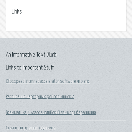
Links
An Informative Text Blurb
Links to Important Stuff
Cfosspeed internet accelerator software что это
Расписание чартерных рейсов минск 2
Грамматика 7 класс английский язык гдз барашкина
Скачать игру винкс одевалка