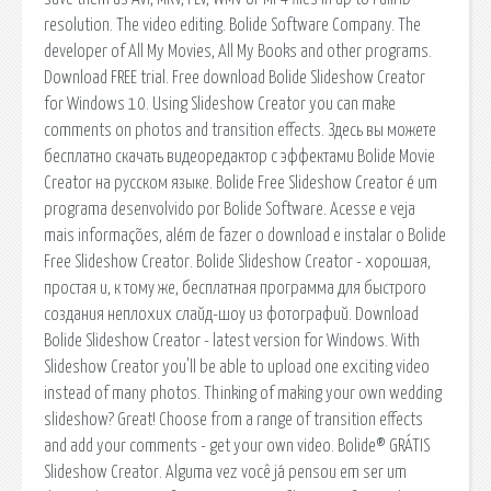
resolution. The video editing. Bolide Software Company. The
developer of All My Movies, All My Books and other programs.
Download FREE trial. Free download Bolide Slideshow Creator
for Windows 10. Using Slideshow Creator you can make
comments on photos and transition effects. Здесь вы можете
бесплатно скачать видеоредактор с эффектами Bolide Movie
Creator на русском языке. Bolide Free Slideshow Creator é um
programa desenvolvido por Bolide Software. Acesse e veja
mais informações, além de fazer o download e instalar o Bolide
Free Slideshow Creator. Bolide Slideshow Creator - хорошая,
простая и, к тому же, бесплатная программа для быстрого
создания неплохих слайд-шоу из фотографий. Download
Bolide Slideshow Creator - latest version for Windows. With
Slideshow Creator you'll be able to upload one exciting video
instead of many photos. Thinking of making your own wedding
slideshow? Great! Choose from a range of transition effects
and add your comments - get your own video. Bolide® GRÁTIS
Slideshow Creator. Alguma vez você já pensou em ser um