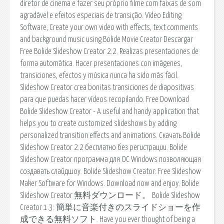
diretor de cinema e fazer seu próprio filme com faixas de som
agradável e efeitos especiais de transição. Video Editing
Software, Create your own video with effects, text comments
and background music using Bolide Movie Creator Descargar
Free Bolide Slideshow Creator 2.2. Realizas presentaciones de
forma automática. Hacer presentaciones con imágenes,
transiciones, efectos y música nunca ha sido más fácil.
Slideshow Creator crea bonitas transiciones de diapositivas
para que puedas hacer vídeos recopilando. Free Download
Bolide Slideshow Creator - A useful and handy application that
helps you to create customized slideshows by adding
personalized transition effects and animations. Скачать Bolide
Slideshow Creator 2.2 бесплатно без регистрации. Bolide
Slideshow Creator программа для ОС Windows позволяющая
создавать слайдшоу. Bolide Slideshow Creator: Free Slideshow
Maker Software for Windows. Download now and enjoy. Bolide
Slideshow Creator 無料ダウンロード。 Bolide Slideshow
Creator 1.3: 簡単に音楽付きのスライドショーを作
成できる無料ソフト. Have you ever thought of being a