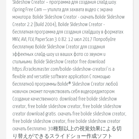
Slideshow Creator – программа для создания слайд шоу.
iSpring Free Cam — утилита для захвата видео с экрана
монитора. Bolide Slideshow Creator - скачать Bolide Slideshow
Creator 2.2 (Build 2004), Bolide Slideshow Creator -
бесплатная программа для создания слайдшоу в форматах
MKV, AVI, FLV, PaperScan 3.0.82. 12 июл 2017 Попробуйте
бесплатную Bolide Slideshow Creator для создания
эффектных слайд-шоу из ваших фото со звуком и
стильными. Bolide Slideshow Creator free download
https://cracksmaster.com/bolide-slideshow-creator/ is a
flexible and versatile software application С помощью
бесплатной программы Bolide® Slideshow Creator любой
новичок сможет почувствовать себя видеоредактором.
Создание качественного. download free bolide slideshow
creator, free bolide slideshow creator, free bolide slideshow
creator download gratis. скачать free bolide slideshow creator,
free bolide slideshow creator, free bolide slideshow creator
скачать бесплатно. 30種類以上の視覚効果による切
り替えができるスライドショー作成ソフト