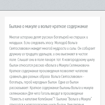
Былина о микуле и вольге краткое содержание
Многие историки делят русских богатырей на старших и
младших. Если следовать эпосу. Молодой Вольга
Святославович жаждет многой мудрости и силы. Он собирает
дружину из тридцати удальцов, и они выезжают в чистое
поле. Слышат они в поле пахаря: тот. К новгородскому циклу
былин относится рассказ «Вольга и Микула Селянинович».
Краткое содержание произведения позволяет читателю
сравнить два разных образа. Вольга Святославович -
богатырь, герой народных былин. Одна из былин
рассказывает. Краткое содержание былины Вольга и микула
селянинович Для чего Гоголь вводит в произведение
"Повесть о капитане Копейкине"?. Былина "Вольга и Микула"
относится к новгородскому циклу былин. Уже первые