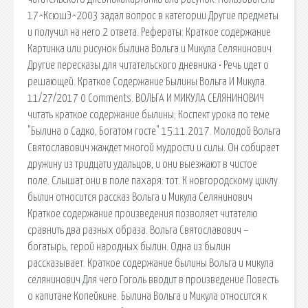
17^КсюшЭ^2003 задал вопрос в категории Другие предметы
и получил на него 2 ответа. Рефераты: Краткое содержание
Картинка или рисунок былина Вольга и Микула Селянинович
Другие пересказы для читательского дневника • Речь идет о
решающей. Краткое Содержание Былины Вольга И Микула.
11/27/2017 0 Comments. ВОЛЬГА И МИКУЛА СЕЛЯНИНОВИЧ
читать краткое содержание былины; Коспект урока по теме
"Былина о Садко, Богатом госте" 15.11.2017. Молодой Вольга
Святославович жаждет многой мудрости и силы. Он собирает
дружину из тридцати удальцов, и они выезжают в чистое
поле. Слышат они в поле пахаря: тот. К новгородскому циклу
былин относится рассказ Вольга и Микула Селянинович
Краткое содержание произведения позволяет читателю
сравнить два разных образа. Вольга Святославович –
богатырь, герой народных былин. Одна из былин
рассказывает. Краткое содержание былины Вольга и микула
селянинович Для чего Гоголь вводит в произведение Повесть
о капитане Копейкине. Былина Вольга и Микула относится к