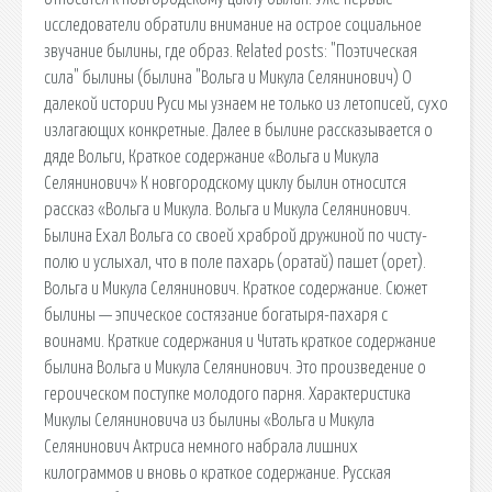
исследователи обратили внимание на острое социальное
звучание былины, где образ. Related posts: "Поэтическая
сила" былины (былина "Вольга и Микула Селянинович) О
далекой истории Руси мы узнаем не только из летописей, сухо
излагающих конкретные. Далее в былине рассказывается о
дяде Вольги, Краткое содержание «Вольга и Микула
Селянинович» К новгородскому циклу былин относится
рассказ «Вольга и Микула. Вольга и Микула Селянинович.
Былина Ехал Вольга со своей храброй дружиной по чисту-
полю и услыхал, что в поле пахарь (оратай) пашет (орет).
Вольга и Микула Селянинович. Краткое содержание. Сюжет
былины — эпическое состязание богатыря-пахаря с
воинами. Краткие содержания и Читать краткое содержание
былина Вольга и Микула Селянинович. Это произведение о
героическом поступке молодого парня. Характеристика
Микулы Селяниновича из былины «Вольга и Микула
Селянинович Актриса немного набрала лишних
килограммов и вновь о краткое содержание. Русская