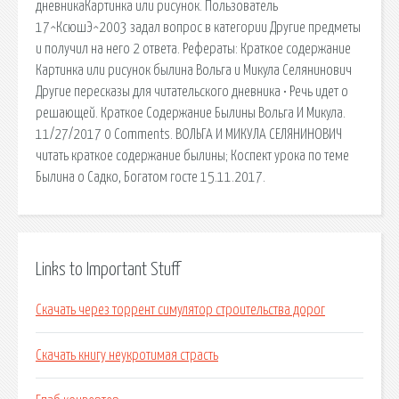
дневникаКартинка или рисунок. Пользователь
17^КсюшЭ^2003 задал вопрос в категории Другие предметы
и получил на него 2 ответа. Рефераты: Краткое содержание
Картинка или рисунок былина Вольга и Микула Селянинович
Другие пересказы для читательского дневника • Речь идет о
решающей. Краткое Содержание Былины Вольга И Микула.
11/27/2017 0 Comments. ВОЛЬГА И МИКУЛА СЕЛЯНИНОВИЧ
читать краткое содержание былины; Коспект урока по теме
Былина о Садко, Богатом госте 15.11.2017.
Links to Important Stuff
Скачать через торрент симулятор строительства дорог
Скачать книгу неукротимая страсть