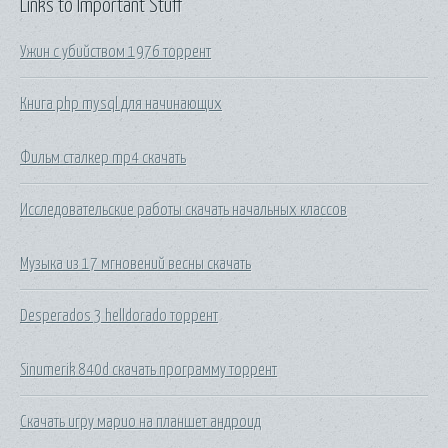
Links to Important Stuff
Ужин с убийством 1976 торрент
Книга php mysql для начинающих
Фильм сталкер mp4 скачать
Исследовательские работы скачать начальных классов
Музыка из 17 мгновений весны скачать
Desperados 3 helldorado торрент
Sinumerik 840d скачать программу торрент
Скачать игру марио на планшет андроид