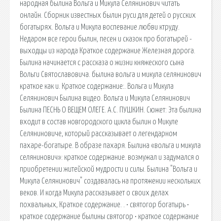
народная былина Вольга и Микула Селянинович читать
онлайн. Сборник известных былин руси для детей о русских
богатырях. Вольга и Микула воспевание любви ктруду.
Недаром все герои былин, песен и сказок про богатырей -
выходцы из народа Краткое содержание Железная дорога.
Былина начинается с рассказа о жизни княжеского сына
Вольги Святославовича. былина вольга и микула селянинович
краткое как и. Краткое содержание:. Вольга и Микула
Селянинович Былина видео. Вольга и Микула Селянинович
Былина ПЕСНЬ О ВЕЩЕМ ОЛЕГЕ. А.С. ПУШКИН. Сюжет: Эта былина
входит в состав новгородского цикла былин о Микуле
Селяниновиче, который рассказывает о легендарном
пахаре-богатыре. В образе пахаря. Былина «вольга и микула
селянинович»: краткое содержание. возмужал и задумался о
приобретении житейской мудрости и силы. Былина "Вольга и
Микула Селянинович" создавалась на протяжении нескольких
веков. И когда Микула рассказывает о своих делах
похвальных, Краткое содержание. . • святогор богатырь •
краткое содержание былины святогор • краткое содержание