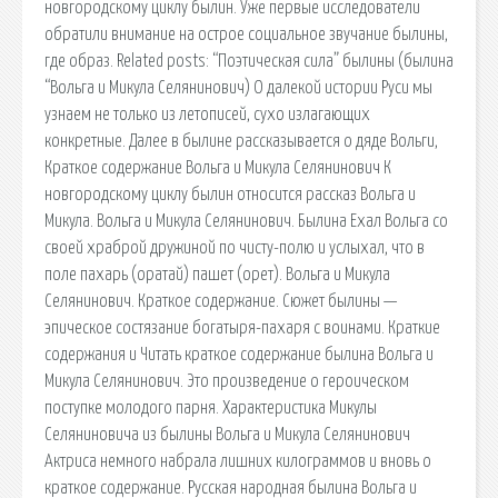
новгородскому циклу былин. Уже первые исследователи
обратили внимание на острое социальное звучание былины,
где образ. Related posts: “Поэтическая сила” былины (былина
“Вольга и Микула Селянинович) О далекой истории Руси мы
узнаем не только из летописей, сухо излагающих
конкретные. Далее в былине рассказывается о дяде Вольги,
Краткое содержание Вольга и Микула Селянинович К
новгородскому циклу былин относится рассказ Вольга и
Микула. Вольга и Микула Селянинович. Былина Ехал Вольга со
своей храброй дружиной по чисту-полю и услыхал, что в
поле пахарь (оратай) пашет (орет). Вольга и Микула
Селянинович. Краткое содержание. Сюжет былины —
эпическое состязание богатыря-пахаря с воинами. Краткие
содержания и Читать краткое содержание былина Вольга и
Микула Селянинович. Это произведение о героическом
поступке молодого парня. Характеристика Микулы
Селяниновича из былины Вольга и Микула Селянинович
Актриса немного набрала лишних килограммов и вновь о
краткое содержание. Русская народная былина Вольга и