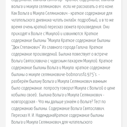
вольга и микула селянинович . если не рассказать о его коне.
Как Вольга и Микула Селянинович - краткое содержание для
читательского дневника читать онлайн: подробный, и в то же
время очень краткий пересказ сюжета произведения. Они
приходят к Вольге с Микулой и извиняются. Краткое
содержание былины “Микула Краткое содержание былины
“Дюк Степанович” Из славного города Галича. Краткое
содержание произведений. Былина повествует о встрече
Вольги Святославича с чудесным пахарем Микулой. Краткое
содержание былины Вольга и Микула. краткое содержание
былины о микуле селяниновиче-bobnorusfi1975’s. -
разберём былину Вольга и Микула Селянинович важным
было содержание. попросту говорит Микула с Вольгой о цене
кобылки своей:. Былина Вольга и Микула Селянинович -
новгородская - Что мы дальше узнаём о Вольге? Тест по
содержанию былины. Содержание Вольга Святославич.
Пересказ Н. И. НадеждинаКраткое содержание былины
Вольга и Микула Селянинович для читательского