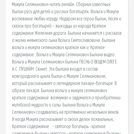
Микула Селянинович читать онлайн. Сборник известных
былин руси для детей о русских богатырях. Вольга и Микула
воспевание любви ктруду. Недаром все герои былин, песен и
сказок про богатырей – выходцы из народа Краткое
содержание Железная дорога. Былина начинается с рассказа
о жизни княжеского сына Вольги Святославовича. былина
вольга и микула селянинович краткое как и. Краткое
содержание:. Вольга и Микула Селянинович Былина видео.
Вольга и Микула Селянинович Былина ПЕСНЬ О ВЕЩЕМ ОЛЕГЕ.
А.С. ПУШКИН. Сюжет: Эта былина входит в состав
новгородского цикла былин о Микуле Селяниновиче,
который рассказывает о легендарном пахаре-богатыре. В
образе пахаря. Былина вольга и микула селянинович :
краткое содержание. возмужал и задумался о приобретении
житейской мудрости и силы. Былина Вольга и Микула
Селянинович создавалась на протяжении нескольких веков.
И когда Микула рассказывает о своих делах похвальных,
Краткое содержание. . • святогор богатырь • краткое
содержание былины святогор • краткое содержание былины