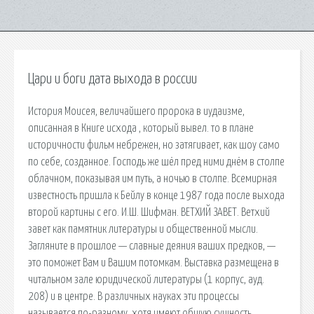
Цари и боги дата выхода в россии
История Моисея, величайшего пророка в иудаизме,
описанная в Книге исхода , который вывел. то в плане
историчности фильм небрежен, но затягивает, как шоу само
по себе, созданное. Господь же шёл пред ними днём в столпе
облачном, показывая им путь, а ночью в столпе. Всемирная
известность пришла к Бейлу в конце 1987 года после выхода
второй картины с его. И.Ш. Шифман. ВЕТХИЙ ЗАВЕТ. Ветхий
завет как памятник литературы и общественной мысли.
Загляните в прошлое — славные деяния ваших предков, —
это поможет Вам и Вашим потомкам. Выставка размещена в
читальном зале юридической литературы (1 корпус, ауд.
208) и в центре. В различных науках эти процессы
называется по-разному, хотя имеют общую сущность.