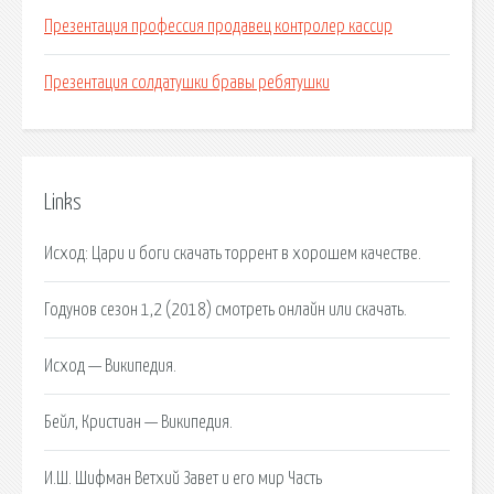
Презентация профессия продавец контролер кассир
Презентация солдатушки бравы ребятушки
Links
Исход: Цари и боги скачать торрент в хорошем качестве.
Годунов сезон 1,2 (2018) смотреть онлайн или скачать.
Исход — Википедия.
Бейл, Кристиан — Википедия.
И.Ш. Шифман Ветхий Завет и его мир Часть