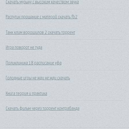
Скачать музыку с высоким качеством звука
Распутин прощание с матерой скачать fb2
Танк клим ворошилов 2 скачать торрент
Игра поворот не туда
Поликлиника 18 расписание уфа
Голодные игры не жди не жди скачать
Книга теория и практика
Скачать фильм через торрент контрабанда