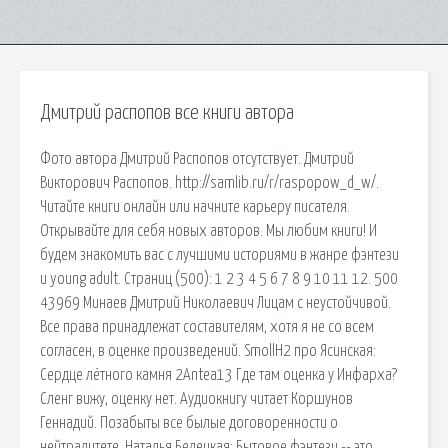
Дмитрий распопов все книги автора
Фото автора Дмитрий Распопов отсутствует. Дмитрий
Викторович Распопов. http://samlib.ru/r/raspopow_d_w/.
Читайте книги онлайн или начните карьеру писателя.
Открывайте для себя новых авторов. Мы любим книги! И
будем знакомить вас с лучшими историями в жанре фэнтези
и young adult. Страниц (500): 1 2 3 4 5 6 7 8 9 10 11 12. 500
43969 Минаев Дмитрий Николаевич Лицам с неустойчивой.
Все права принадлежат составителям, хотя я не со всем
согласен, в оценке произведений. SmollH2 про Ясинская:
Сердце лётного камня 2Antea13 Где там оценка у Инфарха?
Сленг вижу, оценку нет. Аудиокнигу читает Коршунов
Геннадий. Позабыты все былые договоренности о
нейтралитете. Наталья Белецкая: Бытовое фэнтези -- это