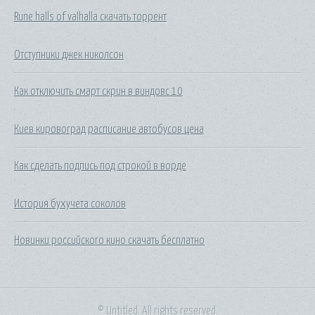
Rune halls of valhalla скачать торрент
Отступники джек николсон
Как отключить смарт скрин в виндовс 10
Киев кировоград расписание автобусов цена
Как сделать подпись под строкой в ворде
История бухучета соколов
Новинки российского кино скачать бесплатно
© Untitled. All rights reserved.