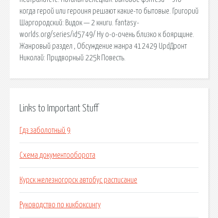
когда герой или героиня решают какие-то бытовые. Григорий
Шаргородский: Видок — 2 книги. fantasy-
worlds.org/series/id5749/ Ну о-о-очень близко к боярщине.
Жанровый раздел , Обсуждение жанра 412429 UpdДронт
Николай: Придворный 225k Повесть.
Links to Important Stuff
Гдз заболотный 9
Схема документооборота
Курск железногорск автобус расписание
Руководство по кикбоксингу