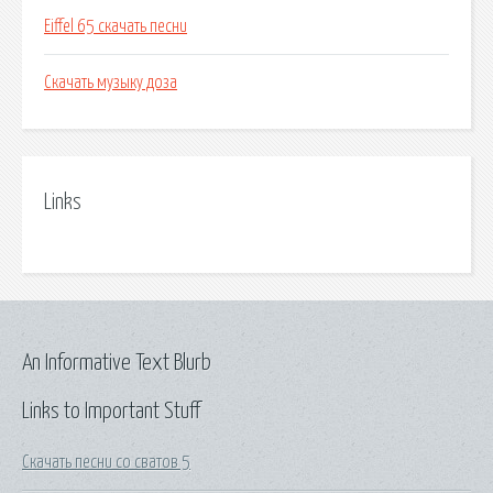
Eiffel 65 скачать песни
Скачать музыку доза
Links
An Informative Text Blurb
Links to Important Stuff
Скачать песни со сватов 5