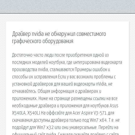
Драйвер nvidia не обнаружил совместимого
графического оборудования
Достаточно часто люди после приобретения одной из
последних моделей ноутбука, где интегрирована видеокарта
производства nvidia, сталкиваются Примеры ошибок и
способы их исправления Если у вас возникли проблемы с
установкой драйверов для вашей видеокарты nVidia, не
отчаивайтесь. Общая информация о драйверах и
приложениях. Ниже на странице размещены ссылки на все
необходимые драйвера и приложения для ноутбуков Asus
X540LA, X540LJ На оффсайте для Acer Aspire V3-571 для
скачивания доступны драйвера только под Win7 x64. Т.е. не
подойдут для Win7 x32 или они универсальные. Перейти на
официальный сайт nvidia. Сначала скачайте драйвер с сайта