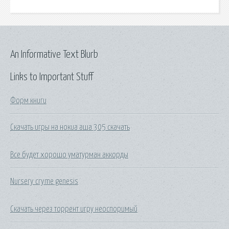
An Informative Text Blurb
Links to Important Stuff
Форм книги
Скачать игры на нокиа аша 305 скачать
Все будет хорошо уматурман аккорды
Nursery cryme genesis
Скачать через торрент игру неоспоримый