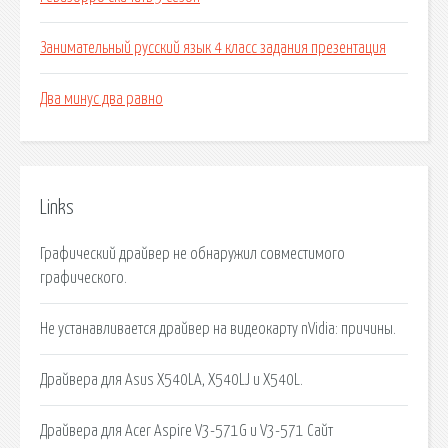
Занимательный русский язык 4 класс задания презентация
Два минус два равно
Links
Графический драйвер не обнаружил совместимого
графического.
Не устанавливается драйвер на видеокарту nVidia: причины.
Драйвера для Asus X540LA, X540LJ и X540L.
Драйвера для Acer Aspire V3-571G и V3-571 Сайт