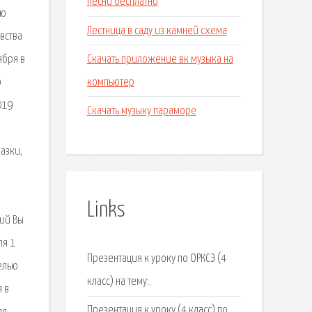
песни бесплатно
ью
Лестница в саду из камней схема
вства
Скачать приложение вк музыка на
ября в
компьютер
о
019
Скачать музыку параморе
азки,
Links
ций Вы
ля 1
Презентация к уроку по ОРКСЭ (4
Целью
класс) на тему:.
 в
Презентация к уроку (4 класс) по