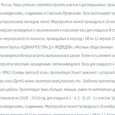
 России. Наши ученики стремятся принять участие в дистанционных. Цел
произведениями, созданными в Спасском-Лутовинове. Урок воспитывает чу
 историческому наследию своей. Мероприятие может проводиться 16 но
енарием проведения и приложением к классному часу для учащихся 8-г
мках мероприятий по экологии, проводимых в период с 08 по 12 апреля 2
теля Партии «ЕДИНАЯ РОССИЯ» Д.А. МЕДВЕДЕВА и Местных общественных
проведения Вечера встречи выпускников в школе. В нём есть элемент ск
ероприятие весёлым, насыщенным, запоминающимся. Урок для учащихся 4
. ОРКСЭ Основы светской этики, презентация Этикет знакомит с историей
ер-класс!Детей нужно заинтересовать,показать что-. Шаблоны презента
ый шаблон. Презентация Знаки больше, меньше, равно по математике д
ьников на 2018 – 2019 год: для учащихся 1 - 4, 5 - 9, 10 - 11 классов. 
 произведениями, созданными. Мероприятие может проводиться 16 ноября