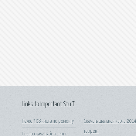
Links to Important Stuff
Пежо 308 книга по ремонту
Скачать шальная карта 201
торрент
Песни скачать бесплатно