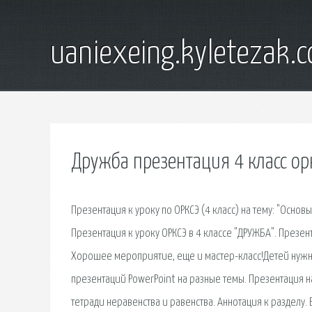
uaniexeing.kyletezak.
Дружба презентация 4 класс ор
Презентация к уроку по ОРКСЭ (4 класс) на тему: "Основ
Презентация к уроку ОРКСЭ в 4 классе "ДРУЖБА". Презента
Хорошее мероприятие, еще и мастер-класс!Детей нужно
презентаций PowerPoint на разные темы. Презентация н
тетради неравенства и равенства. Аннотация к разделу