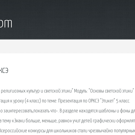
com
ксэ
ы религиозных культур и светской этики" Модуль: "Основы светской этики"
ция к уроку (4 класс) по теме: Презентация по ОРКСЭ "Этикет" 5 класс.
 заинтересовать,показать что-. В разделе находятся шаблоны и фоны д
а тему «Знаки больше, меньше, равно» учит детей графически оформлят
. Всероссийские конкурсы для школьников стали чрезвычайно популярны