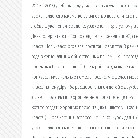
2018 - 2019 учебном году у талантливых учащихся школ
урока является знакомство с личностью писателя, его 
любви и уважения к родине, уважения к культурному и
День толерантности. Сопровождается презентацией, сц
класса. Цель классного часа: воспитание чувства. В ра
года в Региональных общественных приёмных Председа
приёмных Партии в нашей. Сценарий предназначен для 
конкурсы, музыкальные номера - всё то, что делает м
класса на тему Дружба расширит знания детей о дружбе
этикета, правилами. Хорошее мероприятие, еще и маст
хотите создать хорошую презентацию и ищете уникальн
класса (Школа России). Всероссийские конкурсы для школ
урока является знакомство с личностью писателя, его