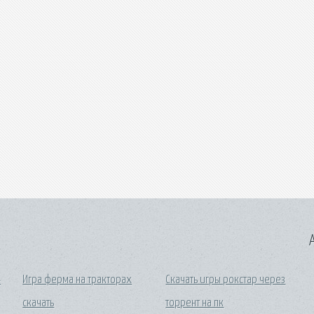
A
4
Игра ферма на тракторах
Скачать игры рокстар через
скачать
торрент на пк