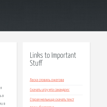
Links to Important
Stuff
Ласка словарь ожегова
ля
Скачать игру мта санандрес
ь в
Старая мельница скачать текст
ми в