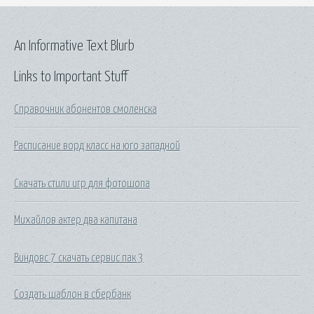
An Informative Text Blurb
Links to Important Stuff
Справочник абонентов смоленска
Расписание ворд класс на юго западной
Скачать стили игр для фотошопа
Михайлов актер два капитана
Виндовс 7 скачать сервис пак 3
Создать шаблон в сбербанк