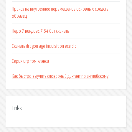
Приказ на внутреннее перемещение основных средств
образец
Неро 7 виндовс 7 64 бит скачать
Скачать dragon age inquisition все dlc
Серия игр том клэнси
Как быстро выучить словарный диктант по английскому
Links