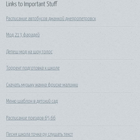
Links to Important Stuff
Расписание автобусов джанкой днепропетровск
Мод 213 фарадей
Депеш мод на шоу голос
Торрент подготовка к школе
Скачать музыку жанна фриске малинки
Меню шаблон в детский сад
Расписание поездов 65 66
Песня школа точка ру слушать текст