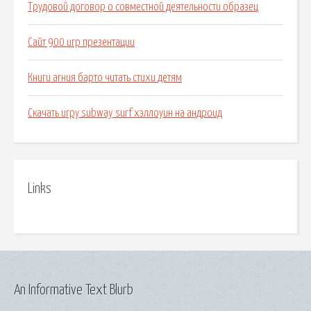
Трудовой договор о совместной деятельности образец
Сайт 900 игр презентации
Книги агния барто читать стихи детям
Скачать игру subway surf хэллоуин на андроид
Links
An Informative Text Blurb