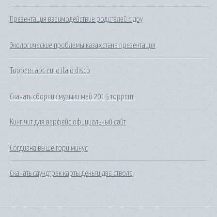
Презентация взаимодействие родителей с доу
Экологические проблемы казахстана презентация
Торрент abc euro italo disco
Скачать сборник музыки май 2015 торрент
Кинг чит для варфейс официальный сайт
Согдиана выше гори минус
Скачать саундтрек карты деньги два ствола