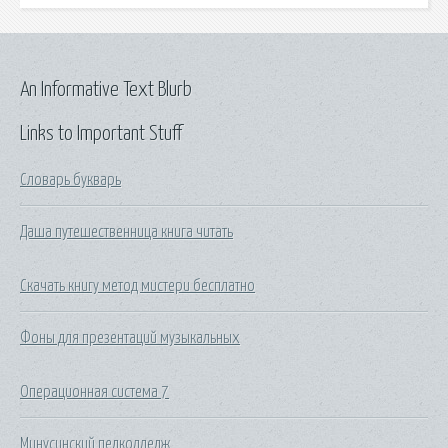
An Informative Text Blurb
Links to Important Stuff
Словарь букварь
Даша путешественница книга читать
Скачать книгу метод мистери бесплатно
Фоны для презентаций музыкальных
Операционная система 7
Минусинский педколледж