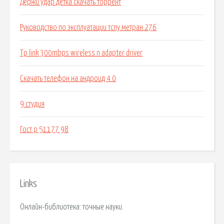
Держи удар детка скачать торрент
Руководство по эксплуатации тспу метран 276
Tp link 300mbps wireless n adapter driver
Скачать телефон на андроид 4 0
9 студия
Гост р 51177 98
Links
Онлайн-библиотека: точные науки.