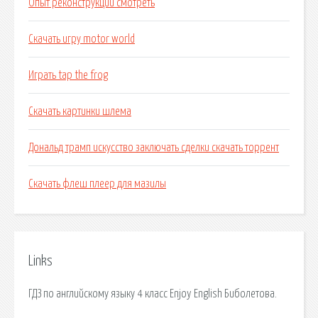
Опыт реконструкции смотреть
Скачать игру motor world
Играть tap the frog
Скачать картинки шлема
Дональд трамп искусство заключать сделки скачать торрент
Скачать флеш плеер для мазилы
Links
ГДЗ по английскому языку 4 класс Enjoy English Биболетова.