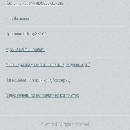
Картинки на тему любовь скачать
Fiorella mannoia
Прошивка htc pg88100
Музыка найти и скачать
Мила наумова учимся рисовать карандашом pdf
Чит на деньги ассасин крид бразерхуд
Видео селены гомес скачать на компьютер
© Untitled. All rights reserved.