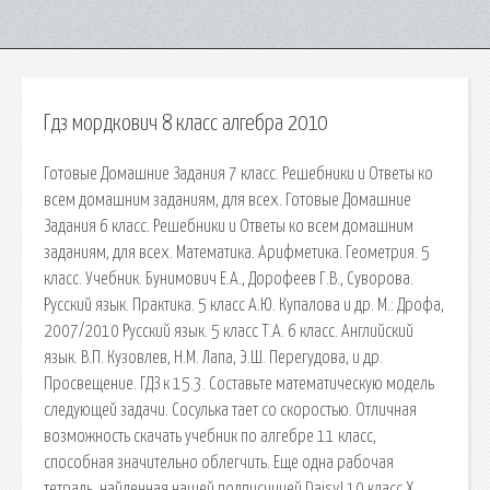
Гдз мордкович 8 класс алгебра 2010
Готовые Домашние Задания 7 класс. Решебники и Ответы ко
всем домашним заданиям, для всех. Готовые Домашние
Задания 6 класс. Решебники и Ответы ко всем домашним
заданиям, для всех. Математика. Арифметика. Геометрия. 5
класс. Учебник. Бунимович Е.А., Дорофеев Г.В., Суворова.
Русский язык. Практика. 5 класс А.Ю. Купалова и др. М.: Дрофа,
2007/2010 Русский язык. 5 класс Т.А. 6 класс. Английский
язык. В.П. Кузовлев, Н.М. Лапа, Э.Ш. Перегудова, и др.
Просвещение. ГДЗ к 15.3. Составьте математическую модель
следующей задачи. Сосулька тает со скоростью. Отличная
возможность скачать учебник по алгебре 11 класс,
способная значительно облегчить. Еще одна рабочая
тетрадь, найденная нашей подписчицей Daisy! 10 класс X