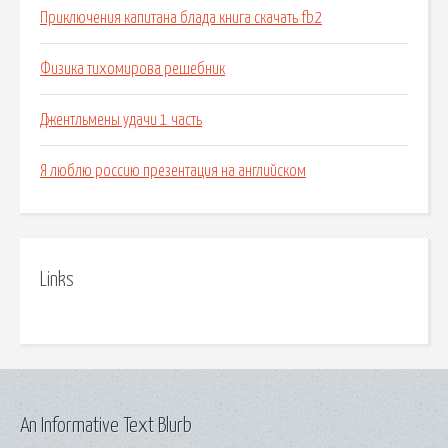
Приключения капитана блада книга скачать fb2
Физика тихомирова решебник
Джентльмены удачи 1 часть
Я люблю россию презентация на английском
Links
An Informative Text Blurb