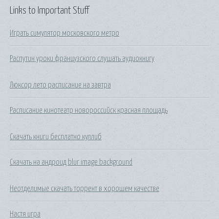
Links to Important Stuff
Играть симулятор московского метро
Распутин уроки французского слушать аудиокнигу
Люксор лето расписание на завтра
Расписание кинотеатр новороссийск красная площадь
Скачать книги бесплатно куллиб
Скачать на андроид blur image background
Неотделимые скачать торрент в хорошем качестве
Настя игра