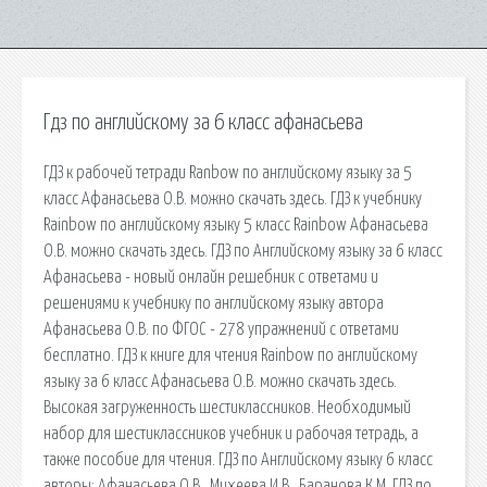
Гдз по английскому за 6 класс афанасьева
ГДЗ к рабочей тетради Ranbow по английскому языку за 5
класс Афанасьева О.В. можно скачать здесь. ГДЗ к учебнику
Rainbow по английскому языку 5 класс Rainbow Афанасьева
О.В. можно скачать здесь. ГДЗ по Английскому языку за 6 класс
Афанасьева - новый онлайн решебник с ответами и
решениями к учебнику по английскому языку автора
Афанасьева О.В. по ФГОС - 278 упражнений с ответами
бесплатно. ГДЗ к книге для чтения Rainbow по английскому
языку за 6 класс Афанасьева О.В. можно скачать здесь.
Высокая загруженность шестиклассников. Необходимый
набор для шестиклассников учебник и рабочая тетрадь, а
также пособие для чтения. ГДЗ по Английскому языку 6 класс
авторы: Афанасьева О.В., Михеева И.В., Баранова К.М. ГДЗ по