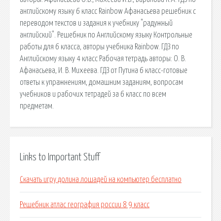
английскому языку 6 класс Rainbow Афанасьева решебник с
переводом текстов и задания к учебнику "радужный
английский". Решебник по Английскому языку Контрольные
работы для 6 класса, авторы учебника Rainbow. ГДЗ по
Английскому языку 4 класс Рабочая тетрадь авторы: О. В.
Афанасьева, И. В. Михеева. ГДЗ от Путина 6 класс-готовые
ответы к упражнениям, домашним заданиям, вопросам
учебников и рабочих тетрадей за 6 класс по всем
предметам.
Links to Important Stuff
Скачать игру долина лошадей на компьютер бесплатно
Решебник атлас география россии 8 9 класс