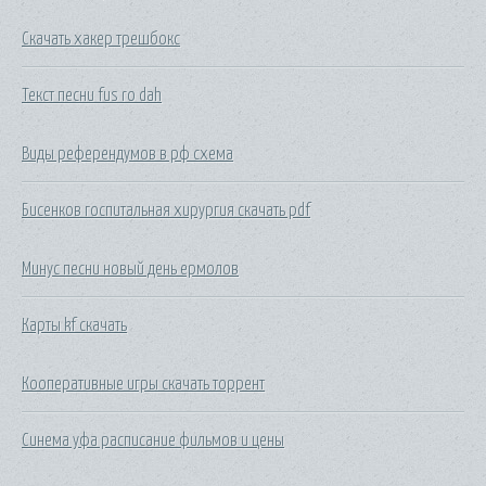
Скачать хакер трешбокс
Текст песни fus ro dah
Виды референдумов в рф схема
Бисенков госпитальная хирургия скачать pdf
Минус песни новый день ермолов
Карты kf скачать
Кооперативные игры скачать торрент
Синема уфа расписание фильмов и цены