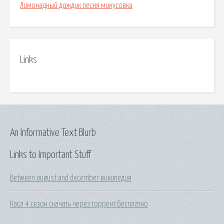
Лимонадный дождик песня минусовка
Links
An Informative Text Blurb
Links to Important Stuff
Between august and december википедия
Касл 4 сезон скачать через торрент бесплатно