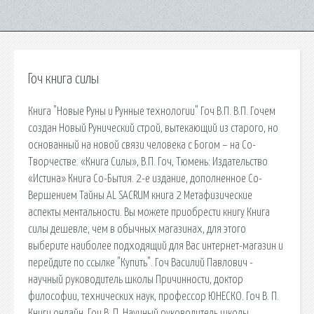
Гоч книга силы
Книга "Новые Руны и Рунные технологии" Гоч В.П. В.П. Гочем
создан Новый Рунический строй, вытекающий из старого, но
основанный на новой связи человека с Богом – на Со-
Творчестве. «Книга Силы», В.П. Гоч, Тюмень: Издательство
«Истина» Книга Co-Бытия. 2-е издание, дополненное Co-
Вершением Тайны AL SACRUM книга 2 Метафизические
аспекты ментальности. Вы можете приобрести книгу Книга
силы дешевле, чем в обычных магазинах, для этого
выберите наиболее подходящий для Вас интернет-магазин и
перейдите по ссылке "Купить". Гоч Василий Павлович -
научный руководитель школы Причинности, доктор
философии, технических наук, профессор ЮНЕСКО. Гоч В. П.
Книги онлайн. Гоч В. П. Научный руководитель школы