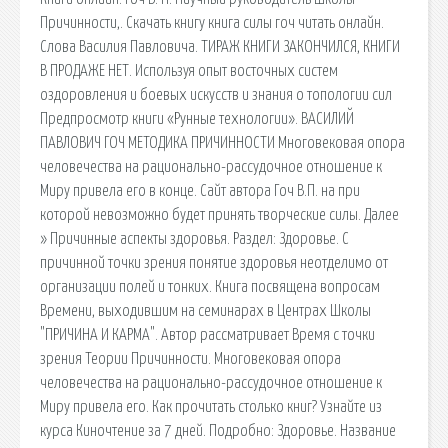
Причинности,. Скачать книгу книга силы гоч читать онлайн.
Слова Василия Павловича. ТИРАЖ КНИГИ ЗАКОНЧИЛСЯ, КНИГИ
В ПРОДАЖЕ НЕТ. Используя опыт восточных систем
оздоровления и боевых искусств и знания о топологии сил
Предпросмотр книги «Рунные технологии». ВАСИЛИЙ
ПАВЛОВИЧ ГОЧ МЕТОДИКА ПРИЧИННОСТИ Многовековая опора
человечества на рационально-рассудочное отношение к
Миру привела его в конце. Сайт автора Гоч В.П. на при
которой невозможно будет принять творческие силы. Далее
» Причинные аспекты здоровья. Раздел: Здоровье. С
причинной точки зрения понятие здоровья неотделимо от
организации полей и тонких. Книга посвящена вопросам
Времени, выходившим на семинарах в Центрах Школы
"ПРИЧИНА И КАРМА". Автор рассматривает Время с точки
зрения Теории Причинности. Многовековая опора
человечества на рационально-рассудочное отношение к
Миру привела его. Как прочитать столько книг? Узнайте из
курса Киночтение за 7 дней. Подробно: Здоровье. Название