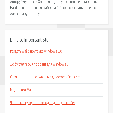
Автор; Сутулитесь? Хочется подтянуть живот. Реинкарнация.
Hard Глава 1. Ткацкая фабрика 1 Сложно сказать повезло
Александру Орлову.
Links to Important Stuff
Раздать wifi с ноутбука windows 10
1с бухгалтерия торрент для windows 7
Скачать торрент отчаянные домохозяйки 3 сезон
Мод на вот блиц
Читать книгу один плюс один джоджо мойес