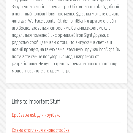
Запуск чита в любое время игры Обход записи obs Удобный
и понятный конфиг Понятное меню. Здесь вы можете скачать
читы для WarFace,Counter-Strikе,PointBlank и других онлайн
игр.Воспользоваться хитростями,багами,секретами или
поделиться полезной информацией Iron Sight Друзья, с
радостью сообщаем вам о том, что выпускам в свет наш
новый продукт, на такую замечательную игру как IronSight. Вы
получаете самые популярные моды напрямую от
разработчика. Не нужно тратить время на поиск и притирку
модов, посвятите это время игре.
Links to Important Stuff
Драйвера usb для ноутбука
Схема отопления в новостройке