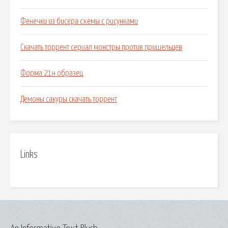
Фенечки из бисера схемы с рисунками
Скачать торрент сериал монстры против пришельцев
Форма 21н образец
Демоны сакуры скачать торрент
Links