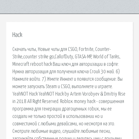
Hack
Скачать читы, Новые читы для CSGO, Fortnite, Counter-
Strike,counter strike go,CallofDuty, GTASA-MP, World of Tanks,
Minecraft reboot hack Ваш ключ для авторизации в софте:
Нужна авторизация для получения ключа Crouli 30 май. 6)
Нажмите войти. 7) Жмете Инжект и появится сообщение: Вы
можете запускать Steam и CSGO, выполняете и играете.
YeahNOT Hack YeahNOT Hack by Artem Vorobyev & Dmitriy Rise
in 2018 All Right Reserved. Roblox money hack - совершенная
программа для генерации драгоценных robux, мы ее
создали не только простой в использовании но и
совместимой с любыми девайсами, но несмотря на это.
Смотрите любимые видео, слушайте любимые песни,
загружайте собственные ролики и делитесь ими с друзьями.