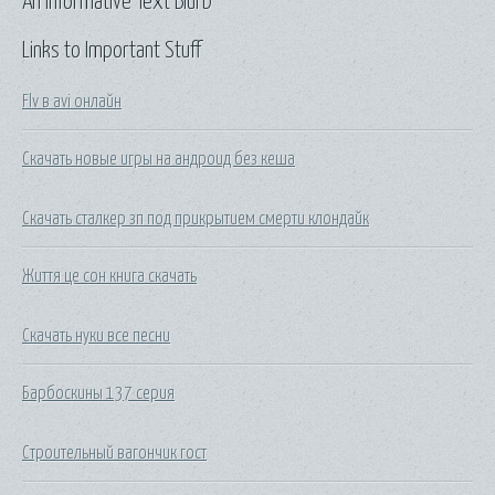
An Informative Text Blurb
Links to Important Stuff
Flv в avi онлайн
Скачать новые игры на андроид без кеша
Скачать сталкер зп под прикрытием смерти клондайк
Життя це сон книга скачать
Скачать нуки все песни
Барбоскины 137 серия
Строительный вагончик гост