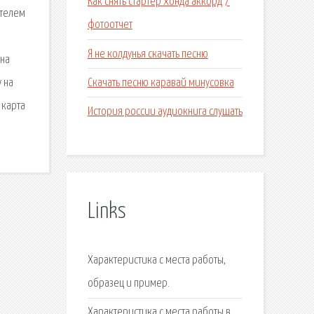
Как снять стартер хонда аккорд 7
ителем
фотоотчет
Я не колдунья скачать песню
 на
Скачать песню каравай минусовка
 на
 карта
История россии аудиокнига слушать
Links
Характеристика с места работы,
образец и пример.
Характеристика с места работы в