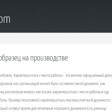
com
 образец на производстве
ебован. Характеристика с места работы – это вполне официальный доку
рганов или организаций может быть составлен такой документ, как
е мы рассмотрим вопрос как писать характеристику с места работы в суд
аботы. Пример позитивной характеристики мастера участка В должности
орый оставит время для печатания хорошего документа Есть разница