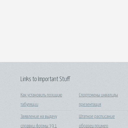
Links to Important Stuff
Как установить позицию
Спортсмены инвалиды
табуляции
презентация
Заявление на выдачу
Штатное расписание
справки формы 39 1
образец пример