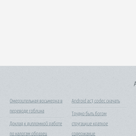
A
Омерзительная восьмерка в
Android ac3 codec скачать
переводе гоблина
Трудно быть богом
Доклад к дипломной работе
стругацкие краткое
по налогам образец
содержание