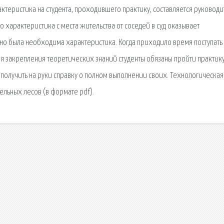
актеристика на студента, проходившего практику, составляется руковод
о характеристика с места жительства от соседей в суд оказывает
но была необходима характеристика. Когда приходило время поступать
Для закрепления теоретических знаний студенты обязаны пройти практику
получить на руки справку о полном выполнении своих. Технологическая
ельных лесов (в формате pdf).