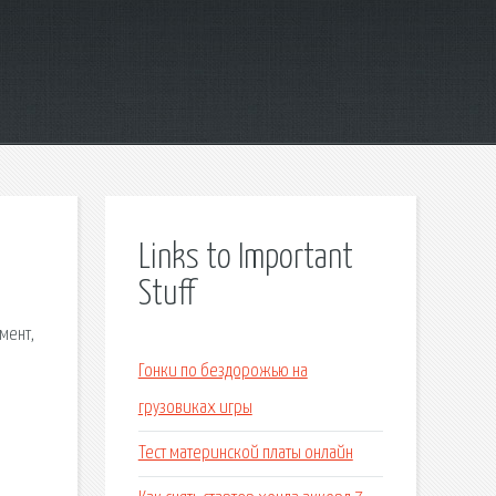
Links to Important
Stuff
мент,
Гонки по бездорожью на
грузовиках игры
Тест материнской платы онлайн