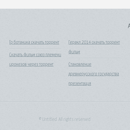
A
Гр ботаника скачать торрент
Геракл 2014 скачать торрент
фильм
Скачать фильм союз племени
ирокезов через торрент
Становление
древнерусского государства
презентация
© Untitled. All rights reserved.