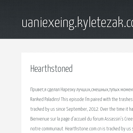
uaniexeing.kyletezak.
Hearthstoned
Привет,я сделал Нарезку лучших,смешных,тупых моменто
Ranked Paladins! This episode I’m paired with the trashes
tracked by us since September, 2012. Over the time it ha
Bienvenue sur la page d'accueil du forum Assassin's Creed
notre communaut. Hearthstone.com.cn is tracked by us si