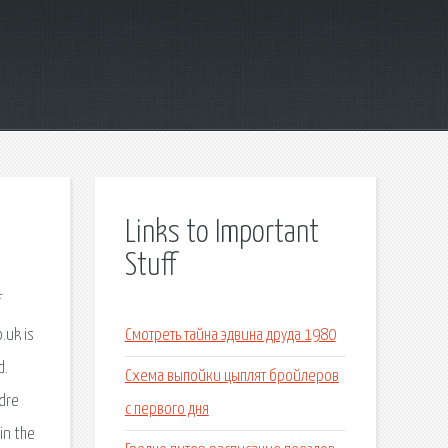
Links to Important
Stuff
f
.uk is
Смотреть тайна эдвина друда 1980
d.
Схема выпойки цыплят бройлеров
ndre
с первого дня
in the