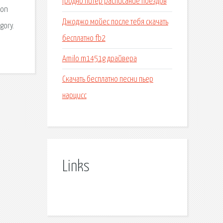
Гродно питер расписание поездов
ion
Джоджо мойес после тебя скачать
gory.
бесплатно fb2
Amilo m1451g драйвера
Скачать бесплатно песни пьер
нарцисс
Links