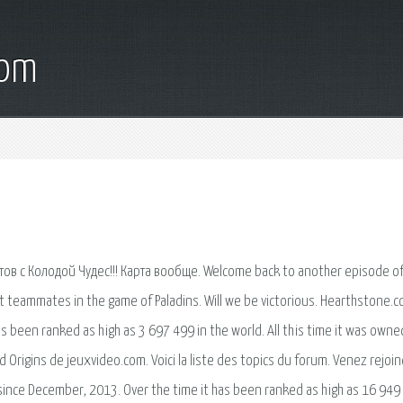
com
в с Колодой Чудес!!! Карта вообще. Welcome back to another episode o
t teammates in the game of Paladins. Will we be victorious. Hearthstone.co
s been ranked as high as 3 697 499 in the world. All this time it was owne
 Origins de jeuxvideo.com. Voici la liste des topics du forum. Venez rejoi
nce December, 2013. Over the time it has been ranked as high as 16 949 