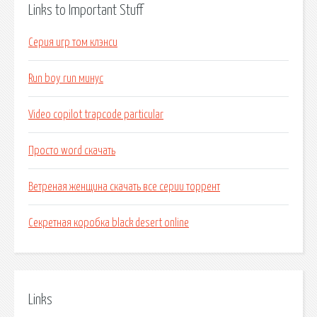
Links to Important Stuff
Серия игр том клэнси
Run boy run минус
Video copilot trapcode particular
Просто word скачать
Ветреная женщина скачать все серии торрент
Секретная коробка black desert online
Links