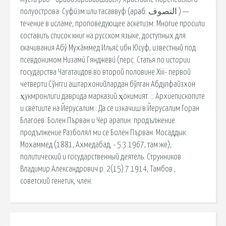
полуострова. Суфи́зм или тасаввуф (араб. التصوف ‎) —
течение в исламе, проповедующее аскетизм. Многие просили
составить список книг на русском языке, доступных для
скачивания Абу́ Муха́ммед Илья́с ибн Юсуф, известный под
псевдонимом Низами́ Гянджеви́ (перс. Статья по истории
государства Чагатаидов во второй половине Хiii- первой
четверти Сўнгги аштархонийлардан бўлган Абдулфайзхон
ҳукмронлиги даврида марказий ҳокимият. :: Архиепископите
и светиите на Йерусалим:: Да се изкачиш в Йерусалим Горан
Благоев. Болен Първан и Чер арапин. продължение.
продължение Разболял ми се Болен Първан. Мосаддык
Мохаммед (1881, Ахмедабад, - 5.3.1967, там же),
политический и государственный деятель. Струнников
Владимир Александрович р. 2(15).7.1914, Тамбов ,
советский генетик, член.