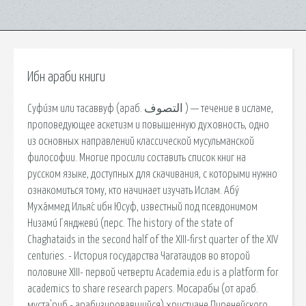
Ибн араби книги
Суфи́зм или тасаввуф (араб. التصوف ‎) — течение в исламе,
проповедующее аскетизм и повышенную духовность, одно
из основных направлений классической мусульманской
философии. Многие просили составить список книг на
русском языке, доступных для скачивания, с которыми нужно
ознакомиться тому, кто начинает изучать Ислам. Абу́
Муха́ммед Илья́с ибн Юсуф, известный под псевдонимом
Низами́ Гянджеви́ (перс. The history of the state of
Chaghataids in the second half of the XIII-first quarter of the XIV
centuries. - История государства Чагатаидов во второй
половине ХIII- первой четверти Academia.edu is a platform for
academics to share research papers. Мосарабы (от араб.
муста'риб - арабизировавшийся) христиане Пиренейского