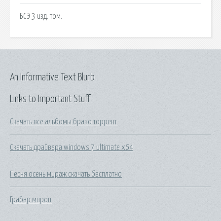
БСЭ 3 изд. том.
An Informative Text Blurb
Links to Important Stuff
Скачать все альбомы браво торрент
Скачать драйвера windows 7 ultimate x64
Песня осень мираж скачать бесплатно
Грабар мирон