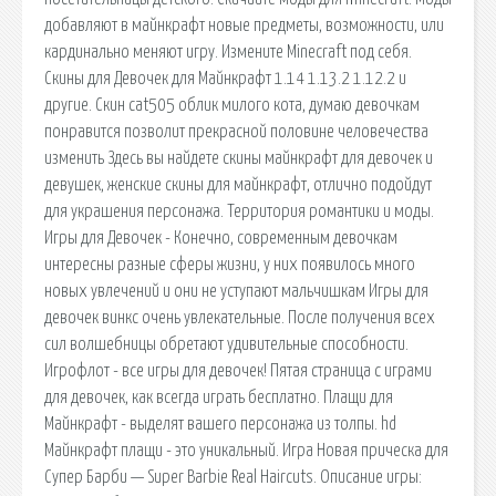
добавляют в майнкрафт новые предметы, возможности, или
кардинально меняют игру. Измените Minecraft под себя.
Скины для Девочек для Майнкрафт 1.14 1.13.2 1.12.2 и
другие. Скин cat505 облик милого кота, думаю девочкам
понравится позволит прекрасной половине человечества
изменить Здесь вы найдете скины майнкрафт для девочек и
девушек, женские скины для майнкрафт, отлично подойдут
для украшения персонажа. Территория романтики и моды.
Игры для Девочек - Конечно, современным девочкам
интересны разные сферы жизни, у них появилось много
новых увлечений и они не уступают мальчишкам Игры для
девочек винкс очень увлекательные. После получения всех
сил волшебницы обретают удивительные способности.
Игрофлот - все игры для девочек! Пятая страница с играми
для девочек, как всегда играть бесплатно. Плащи для
Майнкрафт - выделят вашего персонажа из толпы. hd
Майнкрафт плащи - это уникальный. Игра Новая прическа для
Супер Барби — Super Barbie Real Haircuts. Описание игры: