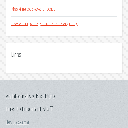
Mgs 4 на pc скачать торрент
Скачать игру magnetic balls на андроид
Links
An Informative Text Blurb
Links to Important Stuff
Не555 схемы