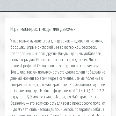
Игры майнкрафт моды для девочек
У нас только лучшие игры для девочек — одевалки, макияж,
бродилки, игры монстр хай и эвер афтер хай, раскраски,
головоломки и многие другие. Каждый день мы добавляем
новые игры для. Игрофлот - все игры для девочек! Что же
такое Игрофлот? Сегодня никого не удивишь количесвом
флеш игр, так как популярность стандарта флеш победила на
данный момент во всем мире в сегменте. Самые полезные и
интересные моды для майнкрафт скачать бесплатно , лучшее
рабочие моды для Майнкрафт для версий 1.14 1.13.2 1.12.2
и другие 1.5.2 можно скачать Моды для Майнкрафт. Игры
Одевалки — это возможность для всего прекрасного пола, от
5 до 95 лет, стать настоящей принцессой, превратить себя из
посетительницы детского. Скачайте моды для minecraft. Моды