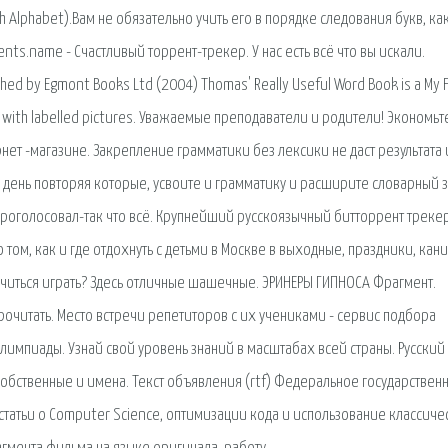
h Alphabet).Вам не обязательно учить его в порядке следования букв, как
ents.name - Счастливый торрент-трекер. У нас есть всё что вы искали.
ed by Egmont Books Ltd (2004) Thomas' Really Useful Word Book is a My F
s with labelled pictures. Уважаемые преподаватели и родители! Экономьт
нет -магазине. Закрепление грамматики без лексики не даст результата 
 день повторяя которые, усвоите и грамматику и расширите словарный з
проголосовал-так что всё. Крупнейший русскоязычный битторрент трекер
том, как и где отдохнуть с детьми в Москве в выходные, праздники, кани
читься играть? Здесь отличные шашечные. ЭРИНЕРЫ ГИПНОСА Фрагмент.
рочитать. Место встречи репетиторов с их учениками - сервис подбора
лимпиады. Узнай свой уровень знаний в масштабах всей страны. Русский
 собственные и имена. Текст объявления (rtf) Федеральное государствен
атьи о Computer Science, оптимизации кода и использование классиче