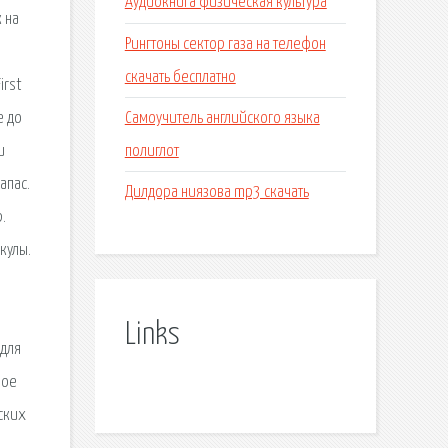
Аудиокнига физическая культура
 на
Рингтоны сектор газа на телефон
скачать бесплатно
irst
Самоучитель английского языка
е до
полиглот
и
апас.
Дилдора ниязова mp3 скачать
.
кулы.
Links
 для
ное
ских