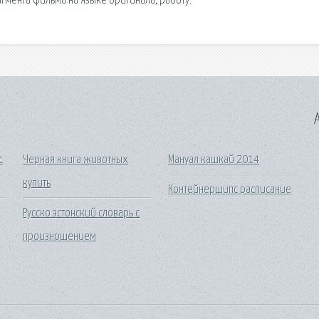
гмента фильма на языке оригинала, работу.
A
с
Черная книга животных
Мануал кашкай 2014
купить
Контейнершипс расписание
Русско эстонский словарь с
произношением