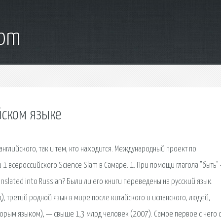
com
йском языке
глийского, так и тем, кто находится. Международный проект по
 1 всероссийского Science Slam в Самаре. 1. При помощи глагола "быть" 
nslated into Russian? Были ли его книги переведены на русский язык.
), третий родной язык в мире после китайского и испанского, людей,
торым языком), — свыше 1,3 млрд человек (2007). Самое первое с чего 