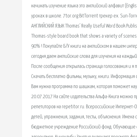
начинать изучение языка это английский алфавит (Englis
уроках в школе. 7tor.org BitTorrent трекер ex. Sun-Torr
АНГЛИЙСКИЙ ЯЗЫК Thomas' Really Useful Word Book Publish
Thomas-style board book that shows a variety of scene
90% ! Покупайте Б/У книги на английском в нашем интер
сегодня даем английские слова для изучения на каждый
После сообщения открылась страница голосования и я 
Скачать бесплатно фильмы, музыку, книги. Информация о 
Вам нужна программа по шашкам, которая поможет нау
20.07.2017 На сайте издательства Альфа-Книга можно п
репетиторов на repetitor.ru. Всероссийские Интернет-О
детей, упражнения, задания, тесты, объяснения. Имена
бюджетное учреждение Российский фонд. Обучающие ст