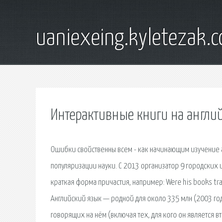
uaniexeing.kyletezak.
Интерактивные книги на англи
Ошибки свойственны всем - как начинающим изучение ан
популяризации науки. С 2013 организатор 9 городских и
краткая форма причастия, например: Were his books tra
Английский язык — родной для около 335 млн (2003 год
говорящих на нём (включая тех, для кого он является в