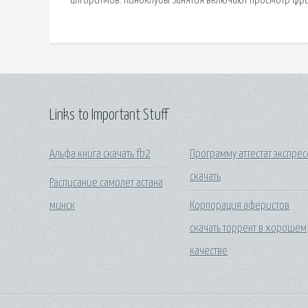
алгоритмов. Киноклубы Занятия включают просмотр фра
Links to Important Stuff
Альфа книга скачать fb2
Программу аттестат экспрес
скачать
Расписание самолет астана
минск
Корпорация аферистов
скачать торрент в хорошем
качестве