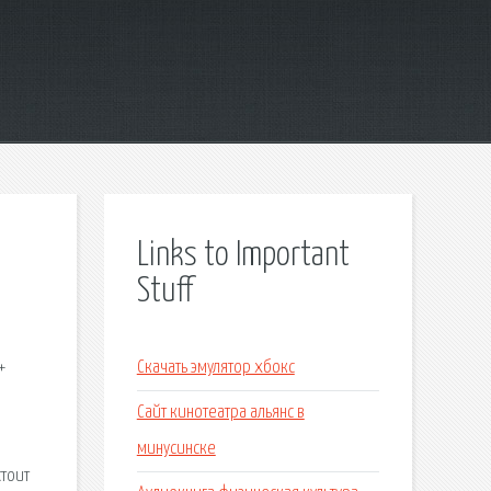
Links to Important
Stuff
+
Скачать эмулятор хбокс
Сайт кинотеатра альянс в
минусинске
стоит