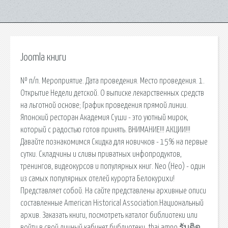
Joomla книги
№ п/п. Мероприятие. Дата проведения. Место проведения. 1.
Открытие Недели детской. О выписке лекарственных средств
на льготной основе; График проведения прямой линии.
Японский ресторан Академия Суши - это уютный мирок,
который с радостью готов принять. ВНИМАНИЕ!!! АКЦИИ!!!
Давайте познакомимся Скидка для новичков - 15% на первые
сутки. Складчины и сливы приватных инфопродуктов,
тренингов, видеокурсов и популярных книг. Neo (Нео) - один
из самых популярных отелей курорта Белокурихи!
Представляет собой. На сайте представлены архивные описи
составленные American Historical Association.Национальный
архив. Заказать книги, посмотреть каталог библиотеки или
войти в свой личный кабинет библиотеки. thai amno รับติด