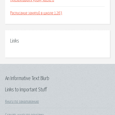
Презентация к уроку число 0
Расписание занятий в школе 1263
Links
An Informative Text Blurb
Links to Important Stuff
Книги по закаливанию
Скачать книгу по оригами