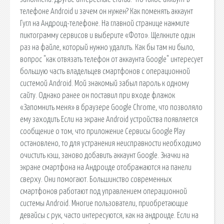
телефоне Android и зачем он нужен? Как поменять аккаунт
Гугл на Андроид-телефоне. На главной странице нажмите
пиктограмму сервисов и выберите «Фото». Щелкните один
раз на файле, который нужно удалить. Как бы там ни было,
вопрос "как отвязать телефон от аккаунта Google" интересует
большую часть владельцев смартфонов с операционной
системой Android. Мой знакомый забыл пароль к одному
сайту. Однако ранее он поставил при входе флажок
«Запомнить меня» в браузере Google Chrome, что позволяло
ему заходить Если на экране Android устройства появляется
сообщение о том, что приложение Сервисы Google Play
остановлено, то для устранения неисправности необходимо
очистить кэш, заново добавить аккаунт Google. Значки на
экране смартфона на Андроиде отображаются на панели
сверху. Они помогают. Большинство современных
смартфонов работают под управлением операционной
системы Android. Многие пользователи, приобретающие
девайсы с рук, часто интересуются, как на андроиде. Если на