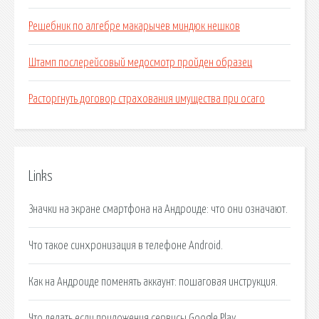
Решебник по алгебре макарычев миндюк нешков
Штамп послерейсовый медосмотр пройден образец
Расторгнуть договор страхования имущества при осаго
Links
Значки на экране смартфона на Андроиде: что они означают.
Что такое синхронизация в телефоне Android.
Как на Андроиде поменять аккаунт: пошаговая инструкция.
Что делать если приложения сервисы Google Play