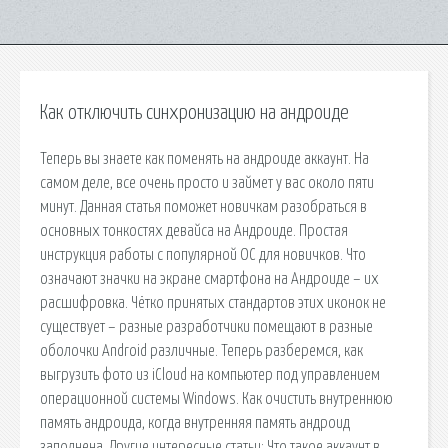
Как отключить синхронизацию на андроиде
Теперь вы знаете как поменять на андроиде аккаунт. На
самом деле, все очень просто и займет у вас около пяти
минут. Данная статья поможет новичкам разобраться в
основных тонкостях девайса на Андроиде. Простая
инструкция работы с популярной ОС для новичков. Что
означают значки на экране смартфона на Андроиде – их
расшифровка. Чётко принятых стандартов этих иконок не
существует – разные разработчики помещают в разные
оболочки Android различные. Теперь разберемся, как
выгрузить фото из iCloud на компьютер под управлением
операционной системы Windows. Как очистить внутреннюю
память андроида, когда внутренняя память андроид
заполнена. Другие интересные статьи: Что такое аккаунт в