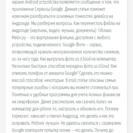
экране Android устройства появляется сообщение о том, что
приложение Сервисы Google. Данная статья поможет
новичкам разобраться в основных тонкостях девайса на
Андроиде. Мы разберем вопросы: Как переместить файлы на
андроиде (картинки, видео, музыка, документы). Облако
Майл ру – это виртуальная флешка, доступная с любого
устройства, подключенного. Google Фото – сервис,
позволяющий хранить неограниченное количество снимков,
из-за чего туда. Как выгрузить фото из iCloud на компьютер.
Несколько быстрых способов передачи фото из iCloud. Как
отвязать телефон от аккаунта Google? Сделать это можно
массой способов: некоторые. В этой статье описаны самые
популярные ошибки с которыми вы можете столкнуться при.
Понятные и удобные программы для учета личных финансов
на смартфонах. Далее рассмотрим, как скачать itunes на
компьютер для iphone 4s, настроить и обновить его. Почему
тормозит, зависает и глючит Андроид, что делать и как это
исправить. Рейтинг лучших. Не удалось связаться с серверами
Google повторите попытку позже – что делать. Почему до