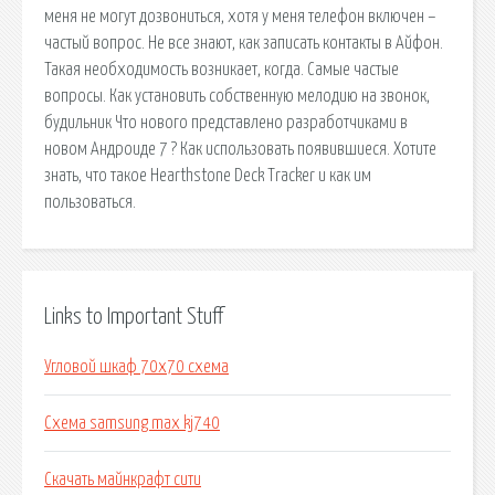
меня не могут дозвониться, хотя у меня телефон включен –
частый вопрос. Не все знают, как записать контакты в Айфон.
Такая необходимость возникает, когда. Самые частые
вопросы. Как установить собственную мелодию на звонок,
будильник Что нового представлено разработчиками в
новом Андроиде 7 ? Как использовать появившиеся. Хотите
знать, что такое Hearthstone Deck Tracker и как им
пользоваться.
Links to Important Stuff
Угловой шкаф 70х70 схема
Схема samsung max kj740
Скачать майнкрафт сити