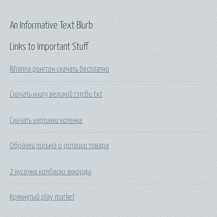
An Informative Text Blurb
Links to Important Stuff
Rihanna рингтон скачать бесплатно
Скачать книгу великий гэтсби txt
Скачать картинки котенка
Образец письма о ротации товара
2 кусочка колбаски аккорды
Крякнутый play market