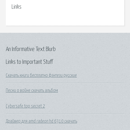
Links
An Informative Text Blurb
Links to Important Stuff
Скачать книги бесплатно фэнтези русские
Песни о войне скачать альбом
Cybersafe top secret 2
Драйвер для amd radeon hd 6310 скачать