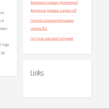
Анатомия силовых упражнений
фредерик делавье скачать pdf
лии.
Секреты питания монтиньяка
и в
скачать fb2
ловки
Гост кран шаровый латунный
 года:
т до
Links