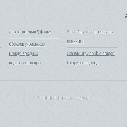
A
Детектив конан 5 фильм
Р л стайн ужастики скачать
все книги
Образец украинских
международных
Скачать игру double dragon
водительских прав
trilogy на андроид
© Untitled. All rights reserved.