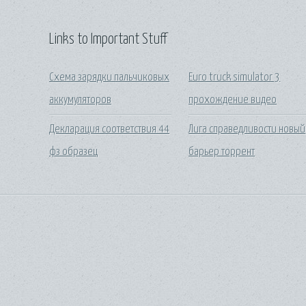
Links to Important Stuff
Схема зарядки пальчиковых
Euro truck simulator 3
аккумуляторов
прохождение видео
Декларация соответствия 44
Лига справедливости новый
фз образец
барьер торрент