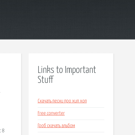
Links to Important
Stuff
.
и
Скачать песни про хип хоп
Free converter
Гроб скачать альбом
с 8