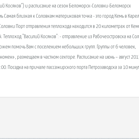
лий Косяков") и расписание на сезон Беломорск-Соловки-Беломорск
мь Самая близкая к Соловкам материковая точка - это город Кемь в Каре
Соловки Порт отправления теплохода находится в 20 километрах от Кем
: Теплоход "Василий Косяков": - отправление из Рабочеостровска на Со
можем помочь Вам с поселением небольших групп. Группы от 6 человек,
ен» , размещаем в частном секторе. Расписание на июнь – август 2017
19:00. Посадка на причале пассажирского порта Петрозаводска за 10 мину