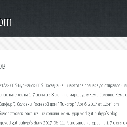
com
ов
21/22 СПб-Мурманск-СПб. Посадка начинается за полчаса до отправления
сание катеров на 1-7 июня и с 8 июня по маршрурту Кемь-Соловки-Кемь 
пфир"). Соловки. Гостевой дом " Пинагор " Apr 6, 2017 at 12:45 pm
очеостровск. расписание соловки кемь -yjojuyodigutipuhyjo’s blog.
ojuyodigutipuhyjo’s diary 2017-06-11. Расписание катеров на 1-7 июня и 