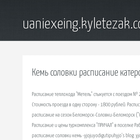
uaniexeing.kyletezak.
Кемь соловки расписание катер
Расписание теплохода "Метель" стыкуется с поездом № 
Стоимость проезда в одну сторону - 1800 рублей. Распи
расписание на сезон Беломорск-Соловки-Беломорск ("Са
Расписание и цены туркомплекса "ПРИЧАЛ" в поселке Раб
расписание соловки кемь -yjojuyodigutipuhyjo’s blog. yj