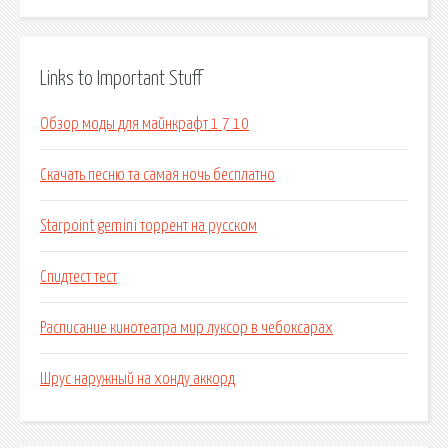
Links to Important Stuff
Обзор моды для майнкрафт 1 7 10
Скачать песню та самая ночь бесплатно
Starpoint gemini торрент на русском
Спидтест тест
Расписание кинотеатра мир луксор в чебоксарах
Шрус наружный на хонду аккорд