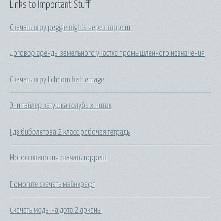
Links to Important Stuff
Скачать игру peggle nights через торрент
Договор аренды земельного участка промышленного назначения
Скачать игру lichdom battlemage
Энн тайлер катушка голубых ниток
Гдз биболетова 2 класс рабочая тетрадь
Мороз иванович скачать торрент
Помогите скачать майнкрафт
Скачать моды на дота 2 арканы