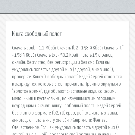
Книга свободный полет
Cкачать epub - 1,1 Мбайт Cкачать fb2 - 158,9 Кбайт Cкачать rtf
- 158,3 Кбайт Cкачать txt - 50,2 Кбайт Читать 15 страниц
онлайн. бесплатно, без регистрации и без смс. Если вы
умудрились попасть в другой мир (в другой, а не в иной),
проверьте. Книга "Свободный полет" Бадей Сергей относится
к разряду тех, которые стоит прочитать. Приятно окунуться в
"золотое время", где обитают счастливые люди со своими
мелочными и пустяковыми, но кажущимися им огромными
неурядицами. Скачать книгу Свободный полет - Бадей Сергей
бесплатно в формате fb2, rtf, epub, pdf, txt, читать отзывы,
аннотацию. Читать книгу онлайн. Жанр книги: Фэнтези,
Отечественное. Если вы умудрились попасть в другой мир (в
другой, а не в иной), проверьте свой организм на наличие