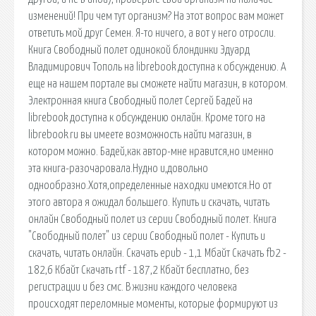
изменений! При чем тут организм? На этот вопрос вам может
ответить мой друг Семен. Я-то ничего, а вот у него отросли.
Книга Свободный полет одинокой блондинки Эдуард
Владимирович Тополь на librebook доступна к обсуждению. А
еще на нашем портале вы сможете найти магазин, в котором.
Электронная книга Свободный полет Сергей Бадей на
librebook доступна к обсуждению онлайн. Кроме того на
librebook.ru вы имеете возможность найти магазин, в
котором можно. Бадей,как автор-мне нравится,но именно
эта книга-разочаровала.Нудно и,довольно
однообразно.Хотя,определенные находки имеются.Но от
этого автора я ожидал большего. Купить и скачать, читать
онлайн Свободный полет из серии Свободный полет. Книга
"Свободный полет" из серии Свободный полет - Купить и
скачать, читать онлайн. Cкачать epub - 1,1 Мбайт Cкачать fb2 -
182,6 Кбайт Cкачать rtf - 187,2 Кбайт бесплатно, без
регистрации и без смс. В жизни каждого человека
происходят переломные моменты, которые формируют из