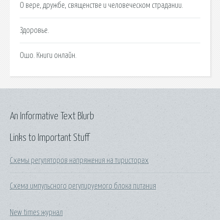
О вере, дружбе, священстве и человеческом страдании.
Здоровье.
Ошо. Книги онлайн.
An Informative Text Blurb
Links to Important Stuff
Схемы регуляторов напряжения на тиристорах
Схема импульсного регулируемого блока питания
New times журнал