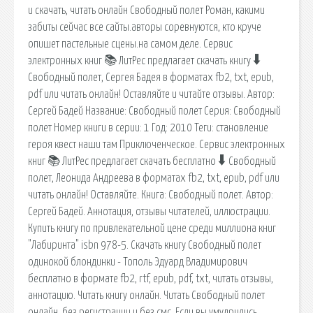
и скачать, читать онлайн Свободный полет Роман, какими
забиты сейчас все сайты.авторы соревнуются, кто круче
опишет пастельные сцены.на самом деле. Сервис
электронных книг 📚 ЛитРес предлагает скачать книгу 🠳
Свободный полет, Сергея Бадея в форматах fb2, txt, epub,
pdf или читать онлайн! Оставляйте и читайте отзывы. Автор:
Сергей Бадей Название: Свободный полет Серия: Свободный
полет Номер книги в серии: 1 Год: 2010 Теги: становление
героя квест наши там Приключенческое. Сервис электронных
книг 📚 ЛитРес предлагает скачать бесплатно 🠳 Свободный
полет, Леонида Андреева в форматах fb2, txt, epub, pdf или
читать онлайн! Оставляйте. Книга: Свободный полет. Автор:
Сергей Бадей. Аннотация, отзывы читателей, иллюстрации.
Купить книгу по привлекательной цене среди миллиона книг
"Лабиринта" isbn 978-5. Скачать книгу Свободный полет
одинокой блондинки - Тополь Эдуард Владимирович
бесплатно в формате fb2, rtf, epub, pdf, txt, читать отзывы,
аннотацию. Читать книгу онлайн. Читать Свободный полет
онлайн. без регистрации и без смс. Если вы умудрились