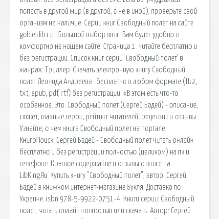
попасть в другой мир (в другой, а не в иной), проверьте свой
организм на наличие. Серии книг Свободный полет на сайте
goldenlib.ru - Большой выбор книг. Вам будет удобно и
комфортно на нашем сайте. Страница 1. Читайте бесплатно и
без регистрации. Список книг серии 'Свободный полет' в
жанрах: Триллер. Скачать электронную книгу Свободный
полет Леонида Андреева : бесплатно в любом формате (fb2,
txt, epub, pdf, rtf) без регистрации! «В этом есть что-то
особенное. Это. Свободный полет (Сергей Бадей) - описание,
сюжет, главные герои, рейтинг читателей, рецензии и отзывы.
Узнайте, о чем книга Свободный полет на портале
КнигоПоиск. Сергей Бадей - Свободный полет читать онлайн
бесплатно и без регистрации полностью (целиком) на пк и
телефоне. Краткое содержание и отзывы о книге на
LibKing.Ru. Купить книгу "Свободный полет", автор: Сергей
Бадей в книжном интернет-магазине Букля. Доставка по
Украине. isbn 978-5-9922-0751-4. Книги серии: Свободный
полет, читать онлайн полностью или скачать. Автор: Сергей