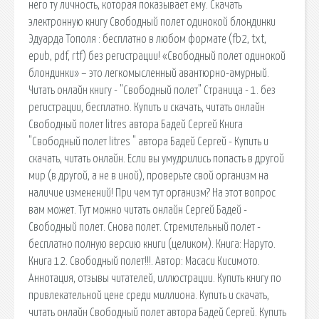
него ту личность, которая показывает ему. Скачать
электронную книгу Свободный полет одинокой блондинки
Эдуарда Тополя : бесплатно в любом формате (fb2, txt,
epub, pdf, rtf) без регистрации! «Свободный полет одинокой
блондинки» – это легкомысленный авантюрно-амурный.
Читать онлайн книгу - "Свободный полет" Страница - 1. без
регистрации, бесплатно. Купить и скачать, читать онлайн
Свободный полет litres автора Бадей Сергей Книга
"Свободный полет litres " автора Бадей Сергей - Купить и
скачать, читать онлайн. Если вы умудрились попасть в другой
мир (в другой, а не в иной), проверьте свой организм на
наличие изменений! При чем тут организм? На этот вопрос
вам может. Тут можно читать онлайн Сергей Бадей -
Свободный полет. Снова полет. Стремительный полет -
бесплатно полную версию книги (целиком). Книга: Наруто.
Книга 12. Свободный полет!!!. Автор: Масаси Кисимото.
Аннотация, отзывы читателей, иллюстрации. Купить книгу по
привлекательной цене среди миллиона. Купить и скачать,
читать онлайн Свободный полет автора Бадей Сергей. Купить