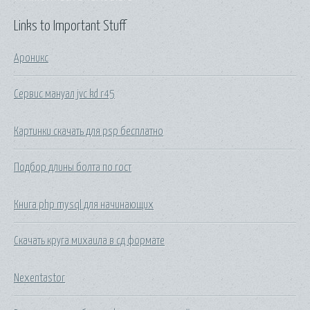
Links to Important Stuff
Ароникс
Сервис мануал jvc kd r45
Картинки скачать для psp бесплатно
Подбор длины болта по гост
Книга php mysql для начинающих
Скачать круга михаила в сд формате
Nexentastor