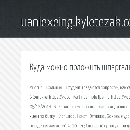
uaniexeing.kyletezak.
Куда можно положить шпаргал
Многие школьники и студенты задаются вопросом, как сд
ВКонтакте: https://vk.com/artinasimple Группа: https://v
05/12/2014 · В наволочки можно положить следующие пр
кием по битку ; Клапштос ; Накат ; Оттяжка ; Боковые у
рождения для детей 4–10 лет ; Сценарий проведения д