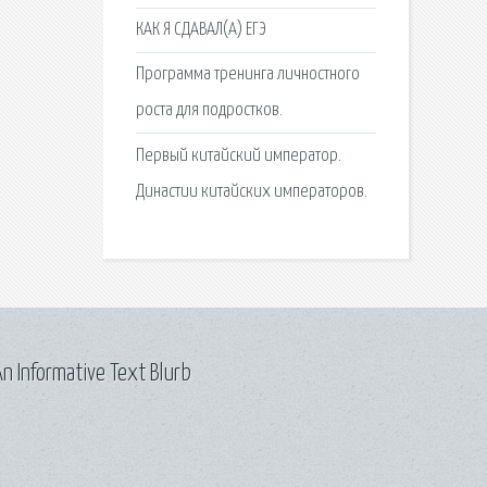
КАК Я СДАВАЛ(А) ЕГЭ
Программа тренинга личностного
роста для подростков.
Первый китайский император.
Династии китайских императоров.
n Informative Text Blurb