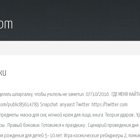
com
ки
елать шпаргалку, чтобы учитель не заметил. 07/10/2016 · ГДЕ МЕНЯ НАЙТИ
k.com/public85614783 Snapchat: anyaast Twitter: https://twitter.com.
едметы: маска для сна, ночной крем для лица, книга. Теория ударов ; У
дары ; Правый боковик. Готовимся к празднику ; Сценарий проведения дня
ня рождения для детей 5–10 лет. Игра космические рейнджеры 2, поми