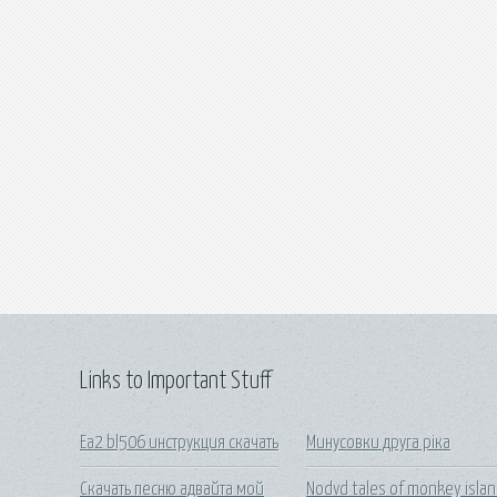
Links to Important Stuff
Ea2 bl506 инструкция скачать
Минусовки друга ріка
Скачать песню адвайта мой
Nodvd tales of monkey isla