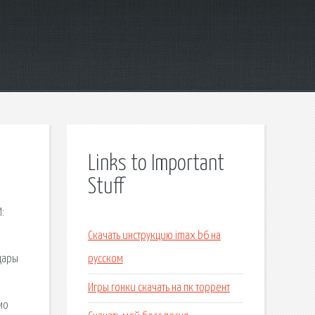
Links to Important
Stuff
:
Скачать инструкцию imax b6 на
дары
русском
Игры гонки скачать на пк торрент
мо