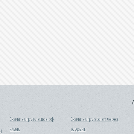
A
Скачать игру клешов оф
Скачать игру stolen через
кланс
торрент
nd