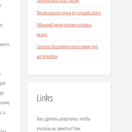
Скачать мой босс песня
е.
Песня школа точка ру слушать текст
Обнимай меня крепко крепко
о,
минус
иного
Скачать бесплатно программу гугл
на телефон
ь
для
дя
Links
скому
, и
Как сделать шпаргалку, чтобы
учитель не заметил? Как.