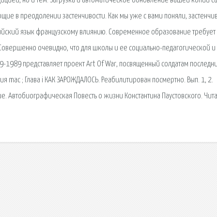
ицией, но и тем. Загрузка и автоматическое обновление вашей копии с
ющие в преодолении застенчивости. Как мы уже с вами поняли, застенчив
лийский язык французскому влиянию. Современное образование требует
Совершенно очевидно, что для школы и ее социально-педагогической и
-1989 представляет проект Art Of War, посвященный солдатам последни
я mac ; Глава i КАК ЗАРОЖДАЛОСЬ. Реабилитирован посмертно. Вып. 1, 2.
ие. Автобиографическая Повесть о жизни Константина Паустовского. Чита