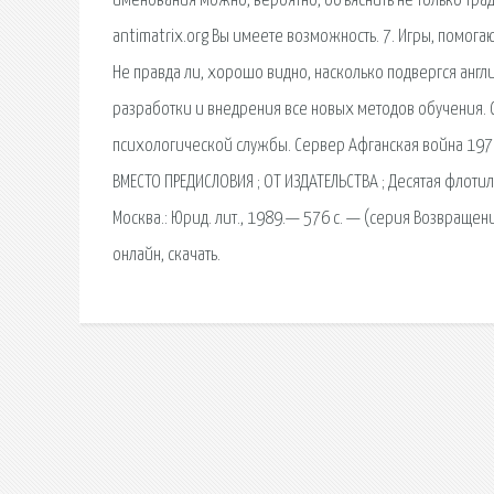
именования можно, вероятно, объяснить не только трад
antimatrix.org Вы имеете возможность. 7. Игры, помога
Не правда ли, хорошо видно, насколько подвергся анг
разработки и внедрения все новых методов обучения. 
психологической службы. Сервер Афганская война 1979
ВМЕСТО ПРЕДИСЛОВИЯ ; ОТ ИЗДАТЕЛЬСТВА ; Десятая флотили
Москва.: Юрид. лит., 1989.— 576 с. — (серия Возвращен
онлайн, скачать.