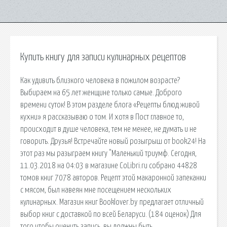
Купить книгу для записи кулинарных рецептов
Как удивить близкого человека в пожилом возрасте?
Выбираем на 65 лет женщине только самые. Доброго
времени суток! В этом разделе блога «Рецепты блюд живой
кухни» я рассказываю о том. И хотя в Пост главное то,
происходит в душе человека, тем не менее, не думать и не
говорить. Друзья! Встречайте новый розыгрыш от book24! На
этот раз мы разыграем книгу "Маленький триумф. Сегодня,
11.03.2018 на 04:03 в магазине CoLibri.ru собрано 44828
томов книг 7078 авторов. Рецепт этой макаронной запеканки
с мясом, был навеян мне посещением нескольких
кулинарных. Магазин книг Booklover.by предлагает отличный
выбор книг с доставкой по всей Беларуси. (184 оценок) Для
того чтобы оценить запись, вы должны быть