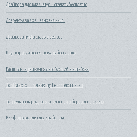
Драйвера для клавиатуры скачать бесплатно
Лаврентьева зоя ивановна книги
Драйвера nvidia старые версии
Круг каракум песня скачать бесплатно
Расписание движения автобуса 26 в витебске
Toni braxton unbreak my heart текст песни
Тоннель на народного ополчения и берзарина схема
Как фон в ворде сделать белым