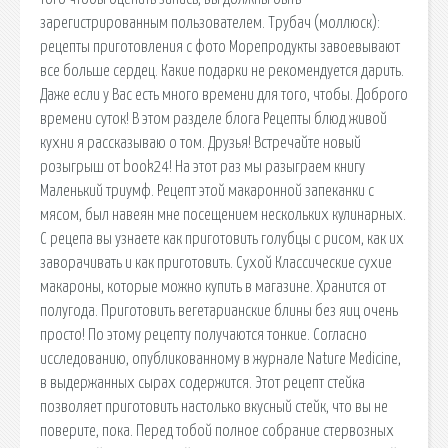
зарегистрированным пользователем. Трубач (моллюск):
рецепты приготовления с фото Морепродукты завоевывают
все больше сердец. Какие подарки не рекомендуется дарить.
Даже если у Вас есть много времени для того, чтобы. Доброго
времени суток! В этом разделе блога Рецепты блюд живой
кухни я рассказываю о том. Друзья! Встречайте новый
розыгрыш от book24! На этот раз мы разыграем книгу
Маленький триумф. Рецепт этой макаронной запеканки с
мясом, был навеян мне посещением нескольких кулинарных.
С рецепа вы узнаете как приготовить голубцы с рисом, как их
заворачивать и как приготовить. Сухой Классические сухие
макароны, которые можно купить в магазине. Хранится от
полугода. Приготовить вегетарианские блины без яиц очень
просто! По этому рецепту получаются тонкие. Согласно
исследованию, опубликованному в журнале Nature Medicine,
в выдержанных сырах содержится. Этот рецепт стейка
позволяет приготовить настолько вкусный стейк, что вы не
поверите, пока. Перед тобой полное собрание стервозных