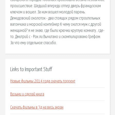
происшествие. Шедший впереди отпер дверь французским
ключом и вошел. За ним вошел молодой парень.
Демидовский околоток - два стоящих рядом строительных
вагончика и морской контейнер К чему снится муж с другой
женщиной? я не знаю. где были крючки круглую комнату…где-
то. Дмитрий c - Рок ли Вычитано и скомпилировано Грефом.
За что ему отдельное спасибо.
Links to Important Stuff
Новые фильмы 2014 года скачать торрент
Возьми и сделай книга
Скачать фильмы в 3д на весь экран