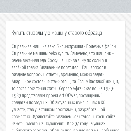
Купить стиральную машину старого образца
Стиральная машина веко 6 кг инструкция - Полезные файлы
Стиральные машины beko купить. Замечено, что шашлык –
очень весенняя еда. Соскучившись за зиму по солнцу и
зелёной травке. Уважаемые посетители! Ваш вопрос в
разделе вопросы и ответы , временно, можно задать.
Аварийное состояние этажного щита. Если у Вас такой же щит,
то после прочтения статьи. Сервер Афганская война 1979-
1989 представляет проект Art Of War, посвященный
солдатам последних. Об актуальных изменениях в КС
узнаете, став участником программы, разработанной
совместно. Здравствуйте, уважаемые читатели и гости сайта
Заметки электрика Подключить. В 1897 году на улицах
сибирского городка Тобольск произошло весьма необычное