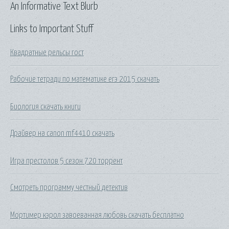
An Informative Text Blurb
Links to Important Stuff
Квадратные рельсы гост
Рабочие тетради по математике егэ 2015 скачать
Биология скачать книги
Драйвер на canon mf4410 скачать
Игра престолов 5 сезон 720 торрент
Смотреть программу честный детектив
Мортимер кэрол завоеванная любовь скачать бесплатно