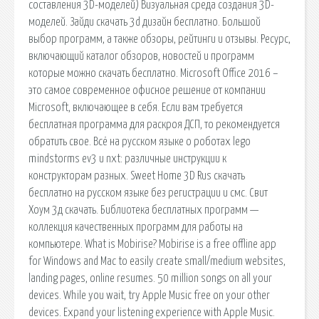
составления 3D-моделей) Визуальная среда создания 3D-
моделей. Зайди скачать 3d дизайн бесплатно. Большой
выбор программ, а также обзоры, рейтинги и отзывы. Ресурс,
включающий каталог обзоров, новостей и программ
которые можно скачать бесплатно. Microsoft Office 2016 –
это самое современное офисное решение от компании
Microsoft, включающее в себя. Если вам требуется
бесплатная программа для раскроя ДСП, то рекомендуется
обратить свое. Всё на русском языке о роботах lego
mindstorms ev3 и nxt: различные инструкции к
конструкторам разных. Sweet Home 3D Rus скачать
бесплатно на русском языке без регистрации и смс. Свит
Хоум 3д скачать. Библиотека бесплатных программ —
коллекция качественных программ для работы на
компьютере. What is Mobirise? Mobirise is a free offline app
for Windows and Mac to easily create small/medium websites,
landing pages, online resumes. 50 million songs on all your
devices. While you wait, try Apple Music free on your other
devices. Expand your listening experience with Apple Music.