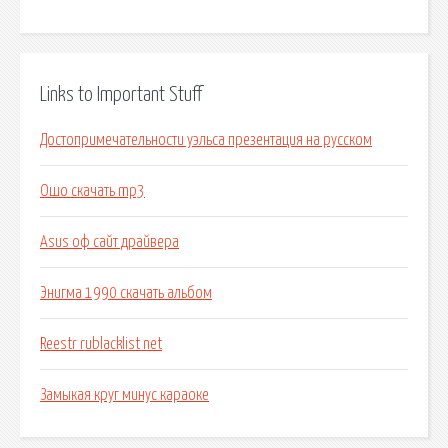
Links to Important Stuff
Достопримечательности уэльса презентация на русском
Ошо скачать mp3
Asus оф сайт драйвера
Энигма 1990 скачать альбом
Reestr rublacklist net
Замыкая круг минус караоке