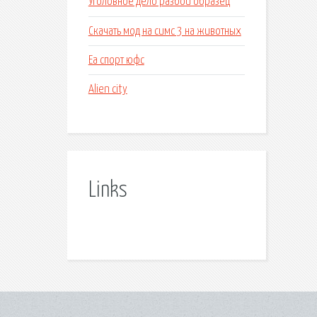
Уголовное дело разбой образец
Скачать мод на симс 3 на животных
Еа спорт юфс
Alien city
Links