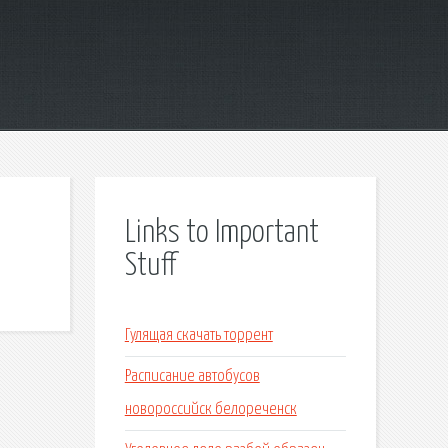
Links to Important
Stuff
Гулящая скачать торрент
Расписание автобусов
новороссийск белореченск