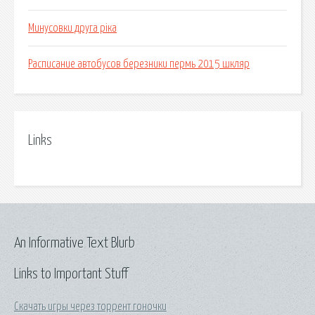
Минусовки друга ріка
Расписание автобусов березники пермь 2015 шкляр
Links
An Informative Text Blurb
Links to Important Stuff
Скачать игры через торрент гоночки