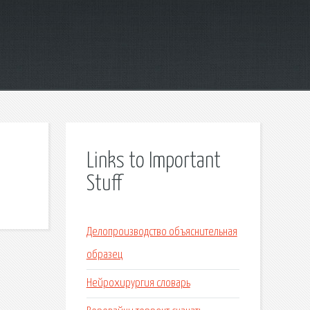
Links to Important
Stuff
Делопроизводство объяснительная
образец
Нейрохирургия словарь