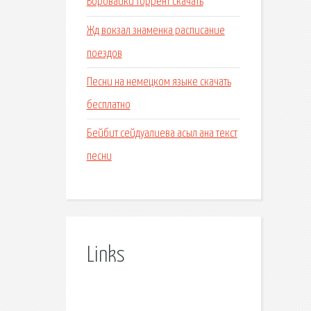
Воровайки торрент скачать
Жд вокзал знаменка расписание
поездов
Песни на немецком языке скачать
бесплатно
Бейбит сейдуалиева асыл ана текст
песни
Links