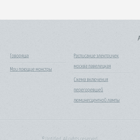
A
Говоряща
Расписание электричек
москва павелецкая
Мои поющие монстры
Схема включения
перегоревшей
люминесцентной лампы
© Untitled. All rights reserved.