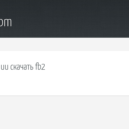
com
ии скачать fb2