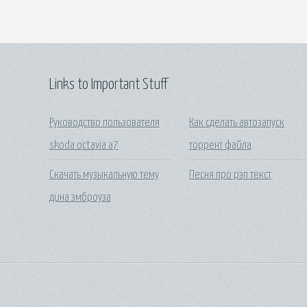
Links to Important Stuff
Руководство пользователя
Как сделать автозапуск
skoda octavia a7
торрент файла
Скачать музыкальную тему
Песня про рэп текст
дина эмброуза