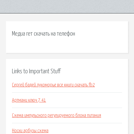
Медиа гет скачать на телефон
Links to Important Stuff
Сергей бадей лукоморье все книги скачать fb2
Артмани ключ 7 41
Схема импульсного регулируемого блока питания
Носки арбузы схема