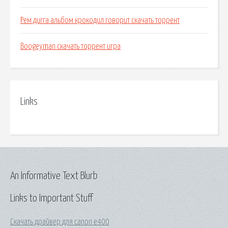
Рем дигга альбом крокодил говорит скачать торрент
Boogeyman скачать торрент игра
Links
An Informative Text Blurb
Links to Important Stuff
Скачать драйвер для canon e400