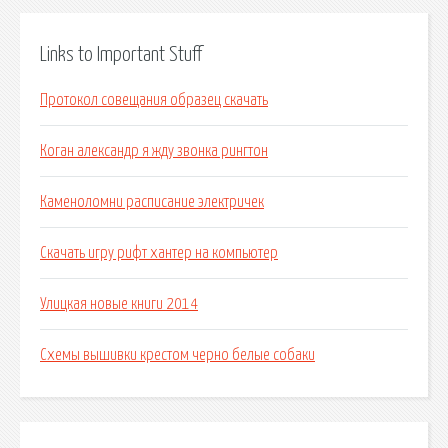
Links to Important Stuff
Протокол совещания образец скачать
Коган александр я жду звонка рингтон
Каменоломни расписание электричек
Скачать игру рифт хантер на компьютер
Улицкая новые книги 2014
Схемы вышивки крестом черно белые собаки