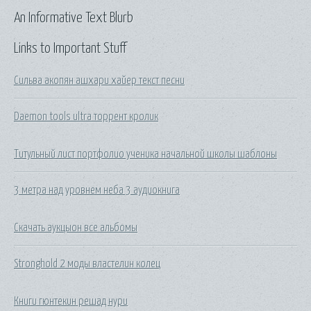
An Informative Text Blurb
Links to Important Stuff
Сильва акопян ашхари хайер текст песни
Daemon tools ultra торрент кролик
Титульный лист портфолио ученика начальной школы шаблоны
3 метра над уровнем неба 3 аудиокнига
Скачать аукцыон все альбомы
Stronghold 2 моды властелин колец
Книги гюнтекин решад нури