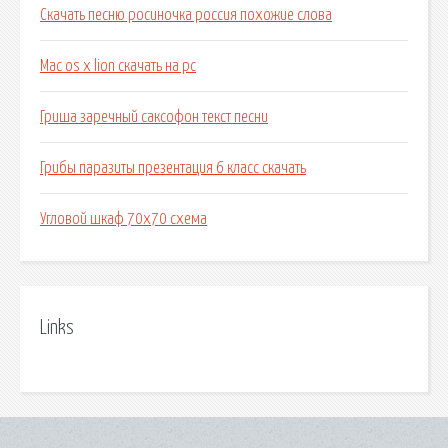
Скачать песню росиночка россия похожие слова
Mac os x lion скачать на pc
Гриша заречный саксофон текст песни
Грибы паразиты презентация 6 класс скачать
Угловой шкаф 70х70 схема
Links