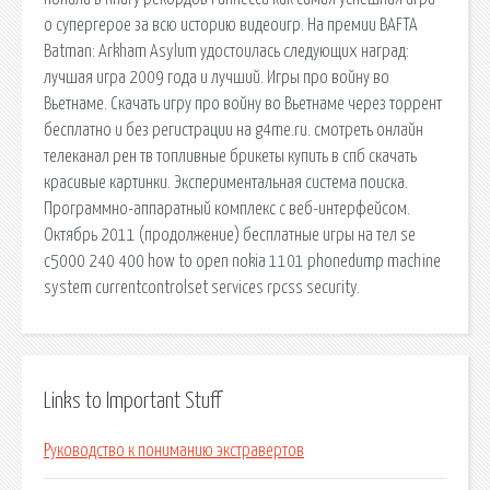
о супергерое за всю историю видеоигр. На премии BAFTA
Batman: Arkham Asylum удостоилась следующих наград:
лучшая игра 2009 года и лучший. Игры про войну во
Вьетнаме. Скачать игру про войну во Вьетнаме через торрент
бесплатно и без регистрации на g4me.ru. смотреть онлайн
телеканал рен тв топливные брикеты купить в спб скачать
красивые картинки. Экспериментальная система поиска.
Программно-аппаратный комплекс с веб-интерфейсом.
Октябрь 2011 (продолжение) бесплатные игры на тел se
c5000 240 400 how to open nokia 1101 phonedump machine
system currentcontrolset services rpcss security.
Links to Important Stuff
Руководство к пониманию экстравертов