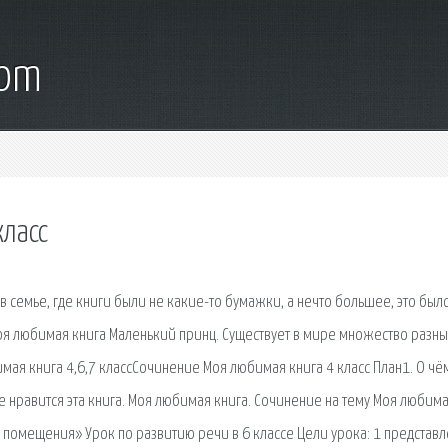
com
класс
 семье, где книги были не какие-то бумажки, а нечто большее, это был
Моя любимая книга Маленький принц. Существует в мире множество разн
имая книга 4,6,7 классСочинение Моя любимая книга 4 класс План1. О чё
не нравится эта книга. Моя любимая книга. Сочинение на тему Моя любим
 помещения» Урок по развитию речи в 6 классе Цели урока: 1 представ