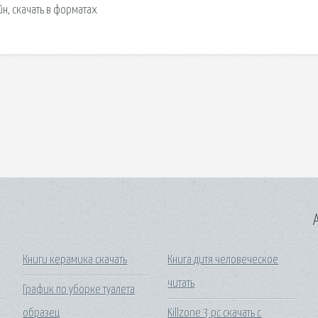
н, скачать в форматах
A
Книги керамика скачать
Книга дитя человеческое
читать
График по уборке туалета
образец
Killzone 3 pc скачать с