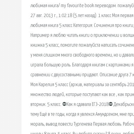
любимая книга/ my favourite book переводом. пожалуйс
27 авг. 2013 г., 1:02:18 (5 лет назад). 1 класс Моя перв
любимая книга 5 класс Категория: Сочинения про книги;
Например я люблю читать книги о приключении и волш
книжка 5 класс, помогите пожалуйста написать сочинени
у меня слишком много свободного времени, но и давали
играла большую роль. Благодаря книгам с картинками 
сравнении с двусоставными придают. Описание друга 7 
Моя Карелия 5 класс (архив, материалы за сентябрь 20
множество людей, которые поступают как все , как прин
вторник. 5 класс. ⛔Как я сдавала ЕГЭ-2018⛔ Декабрьск
тему Ещё в те годы, когда я увлекся Амундсеном, мне пр
мораль, вывод повести Тургенева Первая любовь. Рабоч