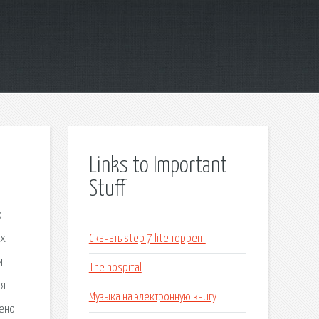
Links to Important
Stuff
о
ых
Скачать step 7 lite торрент
м
The hospital
ая
Музыка на электронную книгу
лено