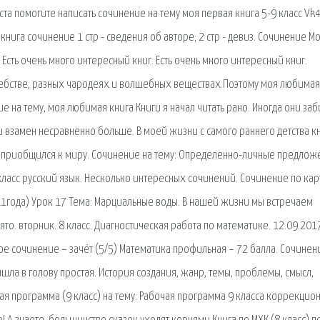
та помогите написать сочинение на тему моя первая книга 5-9 класс Vk
ая книга сочинение 1 стр - сведения об авторе; 2 стр - девиз. Сочинение М
 Есть очень много интересный книг. Есть очень много интересный книг.
ебстве, разных чародеях и волшебных веществах.Поэтому моя любимая
е на тему, моя любимая книга Книги я начал читать рано. Иногда они за
 взамен несравненно больше. В моей жизни с самого раннего детства к
я приобщился к миру. Сочинение на тему: Определенно-личные предлож
класс русский язык. Несколько интересных сочинений. Сочинение по кар
11года) Урок 17 Тема: Марциальные воды. В нашей жизни мы встречаем
ято. вторник. 8 класс. Диагностическая работа по математике. 12.09.201
ое сочинение – зачёт (5/5) Математика профильная – 72 балла. Сочинен
ишла в голову простая. История создания, жанр, темы, проблемы, смысл,
ая программа (9 класс) на тему: Рабочая программа 9 класса коррекцио