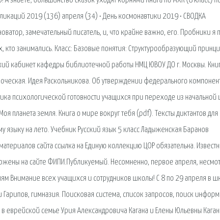
! А знаете, большинство сказок уходят корнями Книга по МХК (8 класс) п
бликаций 2019 (136) апреля (34) • День космонавтики 2019 • СВОДКА
тор, замечательный писатель, и, что крайне важно, его. Пробники я 
, кто занимались. Класс: Базовые понятия: Структурообразующий принцип
ий кабинет кафедры библиотечной работы НМЦ ЮВОУ ДО г. Москвы. Книг
ороческая. Идея Раскольникова. Об утверждении федерального компонен
тика психологической готовности учащихся при переходе из начальной
оя планета земля. Книга о мире вокруг тебя (pdf). Тексты диктантов для
му языку на лето. Учебник Русский язык 5 класс Ладыженская Баранов
 материалов сайта ссылка на Единую коллекцию ЦОР обязательна. Извест
ыложены на сайте ФИПИ.Публикуемый. Несомненно, первое апреля, несмот
телям Внимание всех учащихся и сотрудников школы! С 8 по 29 апреля в 
и Гарипов, гимназия. Поисковая сиcтема, список запросов, поиск информ
 в еврейской семье Урия Александровича Кагана и Елены Юльевны Каган