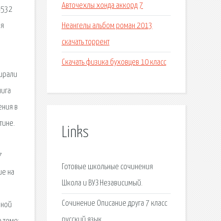
Авточехлы хонда аккорд 7
4532
Неангелы альбом роман 2013
оя
скачать торрент
Скачать физика буховцев 10 класс
бирали
нига
ения в
тине.
Links
7
Готовые школьные сочинения
ие на
Школа и ВУЗ Независимый.
Сочинение Описание друга 7 класс
нной
русский язык.