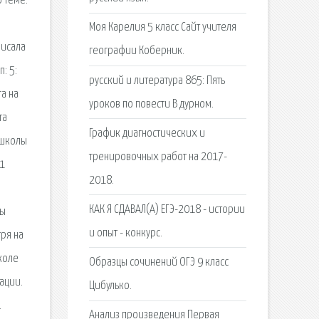
о теме:
Моя Карелия 5 класс Сайт учителя
писала
географии Коберник.
: 5:
русский и литература 865: Пять
а на
уроков по повести В дурном.
та
График диагностических и
 школы
тренировочных работ на 2017-
 1
2018.
КАК Я СДАВАЛ(А) ЕГЭ-2018 - истории
ны
и опыт - конкурс.
ря на
школе
Образцы сочинений ОГЭ 9 класс
ации.
Цибулько.
.
Анализ произведения Первая