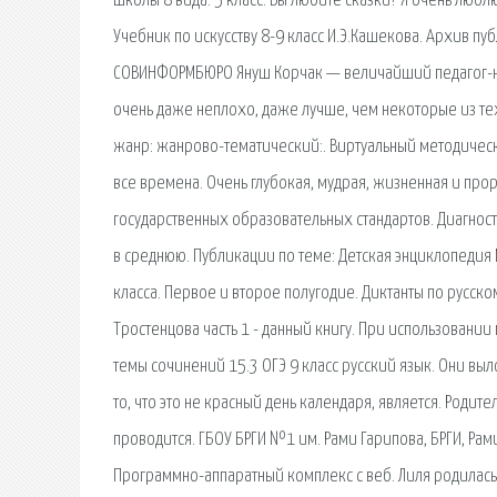
школы 8 вида. 5 класс. Вы любите сказки? Я очень люблю
Учебник по искусству 8-9 класс И.Э.Кашекова. Архив пу
СОВИНФОРМБЮРО Януш Корчак — величайший педагог-нова
очень даже неплохо, даже лучше, чем некоторые из тех
жанр: жанрово-тематический:. Виртуальный методическ
все времена. Очень глубокая, мудрая, жизненная и пр
государственных образовательных стандартов. Диагнос
в среднюю. Публикации по теме: Детская энциклопедия М
класса. Первое и второе полугодие. Диктанты по русско
Тростенцова часть 1 - данный книгу. При использовании
темы сочинений 15.3 ОГЭ 9 класс русский язык. Они в
то, что это не красный день календаря, является. Роди
проводится. ГБОУ БРГИ №1 им. Рами Гарипова, БРГИ, Рам
Программно-аппаратный комплекс с веб. Лиля родилась