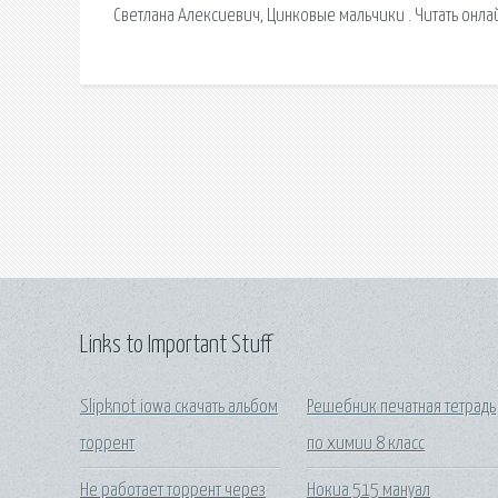
Светлана Алексиевич, Цинковые мальчики . Читать онлай
Links to Important Stuff
Slipknot iowa скачать альбом
Решебник печатная тетрадь
торрент
по химии 8 класс
Не работает торрент через
Нокиа 515 мануал