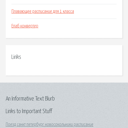
Плавающее расписание для 1 класса
Епаб конвертер
Links
An Informative Text Blurb
Links to Important Stuff
Поезд санкт петербург новосокольники расписание