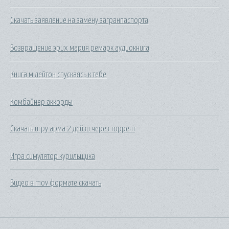
Скачать заявление на замену загранпаспорта
Возвращение эрих мария ремарк аудиокнига
Книга м лейтон спускаясь к тебе
Комбайнер аккорды
Скачать игру арма 2 дейзи через торрент
Игра симулятор курильщика
Видео в mov формате скачать